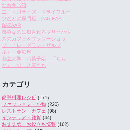
なお弁当箱
二子玉川ライズ ドライフルー
ツなどの専門店 FAR EAST
BAZAAR
都会なのに癒されるツリーハウ
スのカフェ＆フラワーショッ
プ 「レ・グラン・ザルブ
ル」 ＠広尾
都立大学 お菓子処 「ちも
と」 の 八雲もち
カテゴリ
簡単料理レシピ
(171)
ファッション・小物
(220)
レストラン・カフェ
(98)
インテリア・雑貨
(44)
おすすめ・お役立ち情報
(162)