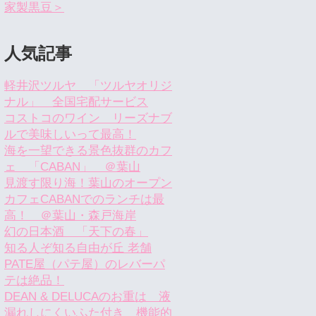
家製黒豆＞
人気記事
軽井沢ツルヤ 「ツルヤオリジ
ナル」 全国宅配サービス
コストコのワイン リーズナブ
ルで美味しいって最高！
海を一望できる景色抜群のカフ
ェ 「CABAN」 ＠葉山
見渡す限り海！葉山のオープン
カフェCABANでのランチは最
高！ ＠葉山・森戸海岸
幻の日本酒 「天下の春」
知る人ぞ知る自由が丘 老舗
PATE屋（パテ屋）のレバーパ
テは絶品！
DEAN & DELUCAのお重は 液
漏れしにくいふた付き 機能的