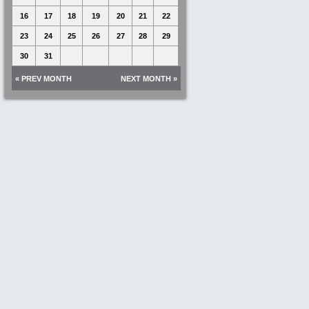
16
17
18
19
20
21
22
23
24
25
26
27
28
29
30
31
« PREV MONTH
NEXT MONTH »