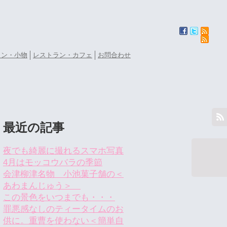
ョン・小物
レストラン・カフェ
お問合わせ
最近の記事
夜でも綺麗に撮れるスマホ写真
4月はモッコウバラの季節
会津柳津名物 小池菓子舗の＜
あわまんじゅう＞
この景色をいつまでも・・・
罪悪感なしのティータイムのお
供に。重曹を使わない＜簡単自