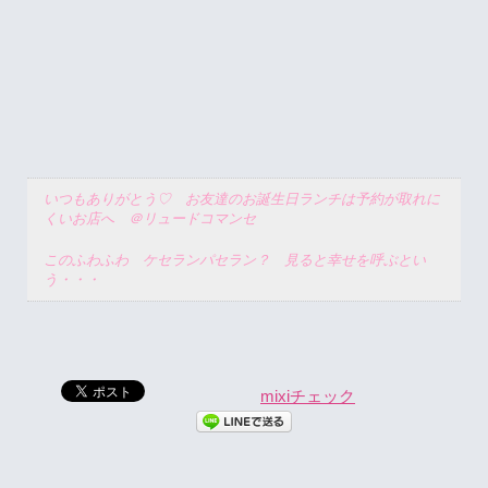
いつもありがとう♡ お友達のお誕生日ランチは予約が取れに
くいお店へ ＠リュードコマンセ
このふわふわ ケセランパセラン？ 見ると幸せを呼ぶとい
う・・・
mixiチェック