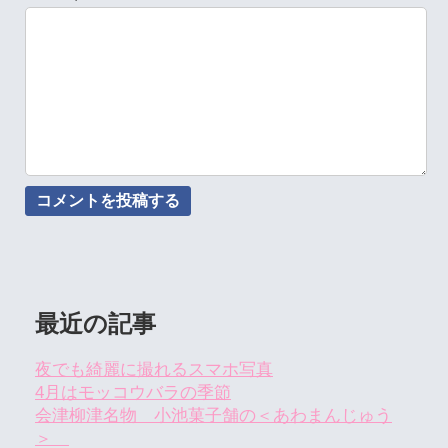
最近の記事
夜でも綺麗に撮れるスマホ写真
4月はモッコウバラの季節
会津柳津名物 小池菓子舗の＜あわまんじゅう
＞