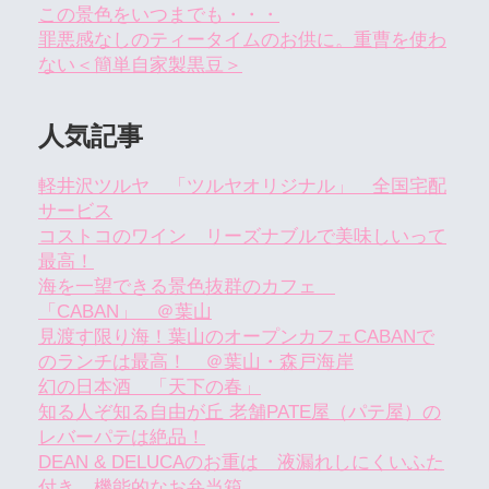
この景色をいつまでも・・・
罪悪感なしのティータイムのお供に。重曹を使わ
ない＜簡単自家製黒豆＞
人気記事
軽井沢ツルヤ 「ツルヤオリジナル」 全国宅配
サービス
コストコのワイン リーズナブルで美味しいって
最高！
海を一望できる景色抜群のカフェ
「CABAN」 ＠葉山
見渡す限り海！葉山のオープンカフェCABANで
のランチは最高！ ＠葉山・森戸海岸
幻の日本酒 「天下の春」
知る人ぞ知る自由が丘 老舗PATE屋（パテ屋）の
レバーパテは絶品！
DEAN & DELUCAのお重は 液漏れしにくいふた
付き 機能的なお弁当箱