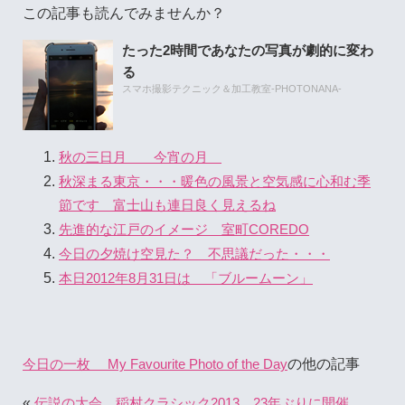
この記事も読んでみませんか？
たった2時間であなたの写真が劇的に変わ
る
スマホ撮影テクニック＆加工教室-PHOTONANA-
秋の三日月 今宵の月
秋深まる東京・・・暖色の風景と空気感に心和む季
節です 富士山も連日良く見えるね
先進的な江戸のイメージ 室町COREDO
今日の夕焼け空見た？ 不思議だった・・・
本日2012年8月31日は 「ブルームーン」
の他の記事
今日の一枚 My Favourite Photo of the Day
«
伝説の大会 稲村クラシック2013 23年ぶりに開催