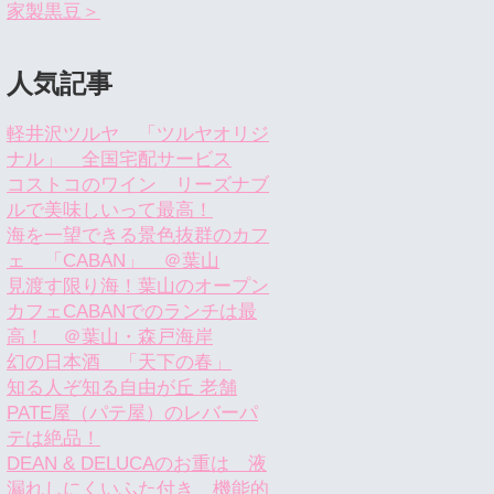
家製黒豆＞
人気記事
軽井沢ツルヤ 「ツルヤオリジ
ナル」 全国宅配サービス
コストコのワイン リーズナブ
ルで美味しいって最高！
海を一望できる景色抜群のカフ
ェ 「CABAN」 ＠葉山
見渡す限り海！葉山のオープン
カフェCABANでのランチは最
高！ ＠葉山・森戸海岸
幻の日本酒 「天下の春」
知る人ぞ知る自由が丘 老舗
PATE屋（パテ屋）のレバーパ
テは絶品！
DEAN & DELUCAのお重は 液
漏れしにくいふた付き 機能的