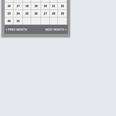
16
17
18
19
20
21
22
23
24
25
26
27
28
29
30
31
« PREV MONTH
NEXT MONTH »