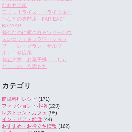
なお弁当箱
二子玉川ライズ ドライフルー
ツなどの専門店 FAR EAST
BAZAAR
都会なのに癒されるツリーハウ
スのカフェ＆フラワーショッ
プ 「レ・グラン・ザルブ
ル」 ＠広尾
都立大学 お菓子処 「ちも
と」 の 八雲もち
カテゴリ
簡単料理レシピ
(171)
ファッション・小物
(220)
レストラン・カフェ
(98)
インテリア・雑貨
(44)
おすすめ・お役立ち情報
(162)