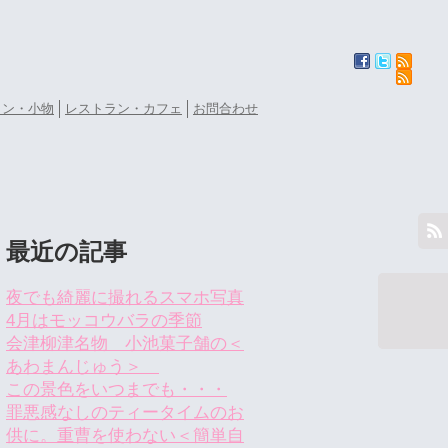
ョン・小物
レストラン・カフェ
お問合わせ
最近の記事
夜でも綺麗に撮れるスマホ写真
4月はモッコウバラの季節
会津柳津名物 小池菓子舗の＜
あわまんじゅう＞
この景色をいつまでも・・・
罪悪感なしのティータイムのお
供に。重曹を使わない＜簡単自