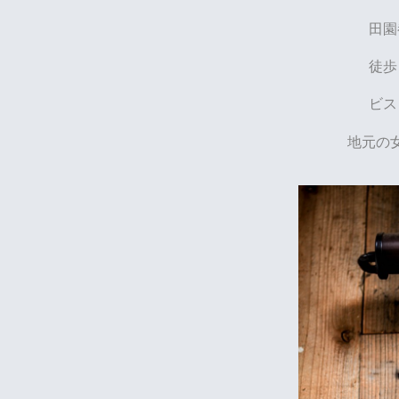
田園
徒歩
ビス
地元の