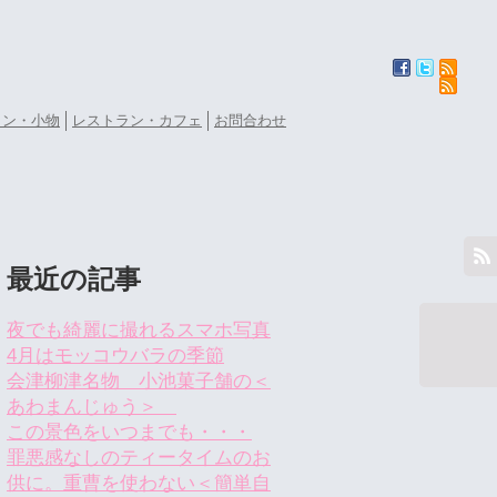
ョン・小物
レストラン・カフェ
お問合わせ
最近の記事
夜でも綺麗に撮れるスマホ写真
4月はモッコウバラの季節
会津柳津名物 小池菓子舗の＜
あわまんじゅう＞
この景色をいつまでも・・・
罪悪感なしのティータイムのお
供に。重曹を使わない＜簡単自