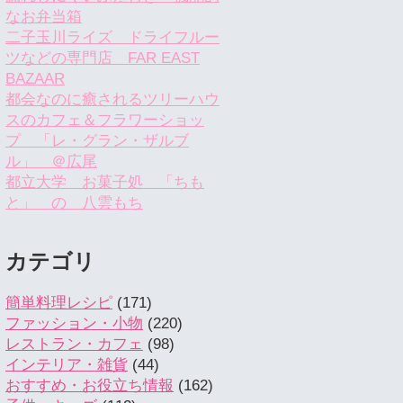
なお弁当箱
二子玉川ライズ ドライフルー
ツなどの専門店 FAR EAST
BAZAAR
都会なのに癒されるツリーハウ
スのカフェ＆フラワーショッ
プ 「レ・グラン・ザルブ
ル」 ＠広尾
都立大学 お菓子処 「ちも
と」 の 八雲もち
カテゴリ
簡単料理レシピ
(171)
ファッション・小物
(220)
レストラン・カフェ
(98)
インテリア・雑貨
(44)
おすすめ・お役立ち情報
(162)