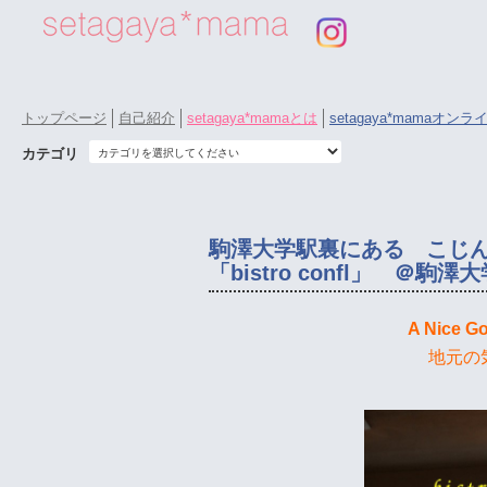
トップページ
自己紹介
setagaya*mamaとは
setagaya*mamaオン
カテゴリ
駒澤大学駅裏にある こじ
「bistro confl」 ＠駒澤
A Nice G
地元の