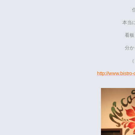
本当
看板
分か
（
http://www.bistro