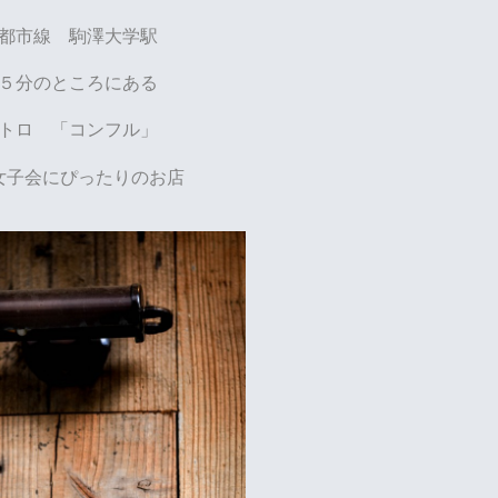
都市線 駒澤大学駅
５分のところにある
トロ 「コンフル」
女子会にぴったりのお店