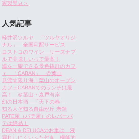
家製黒豆＞
人気記事
軽井沢ツルヤ 「ツルヤオリジ
ナル」 全国宅配サービス
コストコのワイン リーズナブ
ルで美味しいって最高！
海を一望できる景色抜群のカフ
ェ 「CABAN」 ＠葉山
見渡す限り海！葉山のオープン
カフェCABANでのランチは最
高！ ＠葉山・森戸海岸
幻の日本酒 「天下の春」
知る人ぞ知る自由が丘 老舗
PATE屋（パテ屋）のレバーパ
テは絶品！
DEAN & DELUCAのお重は 液
漏れしにくいふた付き 機能的