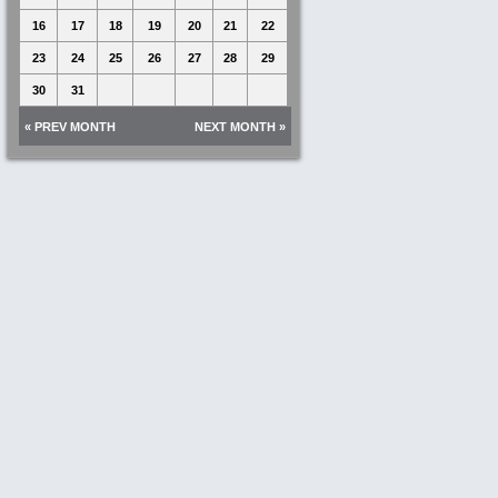
16
17
18
19
20
21
22
23
24
25
26
27
28
29
30
31
« PREV MONTH
NEXT MONTH »