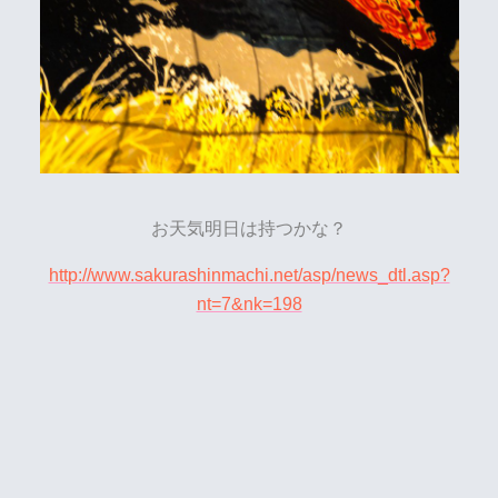
お天気明日は持つかな？
http://www.sakurashinmachi.net/asp/news_dtl.asp?
nt=7&nk=198