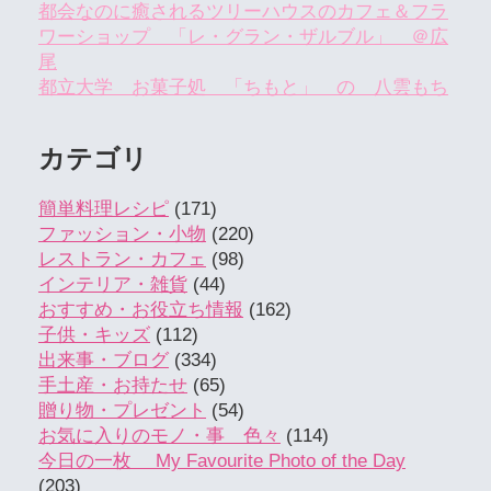
都会なのに癒されるツリーハウスのカフェ＆フラ
ワーショップ 「レ・グラン・ザルブル」 ＠広
尾
都立大学 お菓子処 「ちもと」 の 八雲もち
カテゴリ
簡単料理レシピ
(171)
ファッション・小物
(220)
レストラン・カフェ
(98)
インテリア・雑貨
(44)
おすすめ・お役立ち情報
(162)
子供・キッズ
(112)
出来事・ブログ
(334)
手土産・お持たせ
(65)
贈り物・プレゼント
(54)
お気に入りのモノ・事 色々
(114)
今日の一枚 My Favourite Photo of the Day
(203)