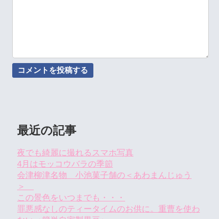
最近の記事
夜でも綺麗に撮れるスマホ写真
4月はモッコウバラの季節
会津柳津名物 小池菓子舗の＜あわまんじゅう
＞
この景色をいつまでも・・・
罪悪感なしのティータイムのお供に。重曹を使わ