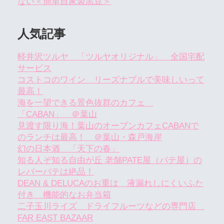
ない＜簡単自家製黒豆＞
人気記事
軽井沢ツルヤ 「ツルヤオリジナル」 全国宅配
サービス
コストコのワイン リーズナブルで美味しいって
最高！
海を一望できる景色抜群のカフェ
「CABAN」 ＠葉山
見渡す限り海！葉山のオープンカフェCABANで
のランチは最高！ ＠葉山・森戸海岸
幻の日本酒 「天下の春」
知る人ぞ知る自由が丘 老舗PATE屋（パテ屋）の
レバーパテは絶品！
DEAN & DELUCAのお重は 液漏れしにくいふた
付き 機能的なお弁当箱
二子玉川ライズ ドライフルーツなどの専門店
FAR EAST BAZAAR