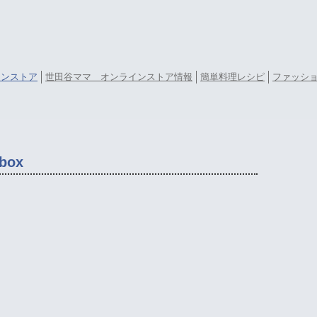
ラインストア
世田谷ママ オンラインストア情報
簡単料理レシピ
ファッシ
 box