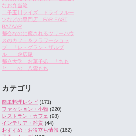
なお弁当箱
二子玉川ライズ ドライフルー
ツなどの専門店 FAR EAST
BAZAAR
都会なのに癒されるツリーハウ
スのカフェ＆フラワーショッ
プ 「レ・グラン・ザルブ
ル」 ＠広尾
都立大学 お菓子処 「ちも
と」 の 八雲もち
カテゴリ
簡単料理レシピ
(171)
ファッション・小物
(220)
レストラン・カフェ
(98)
インテリア・雑貨
(44)
おすすめ・お役立ち情報
(162)