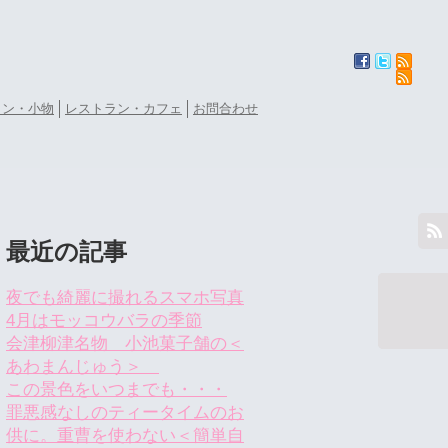
ョン・小物
レストラン・カフェ
お問合わせ
最近の記事
夜でも綺麗に撮れるスマホ写真
4月はモッコウバラの季節
会津柳津名物 小池菓子舗の＜
あわまんじゅう＞
この景色をいつまでも・・・
罪悪感なしのティータイムのお
供に。重曹を使わない＜簡単自