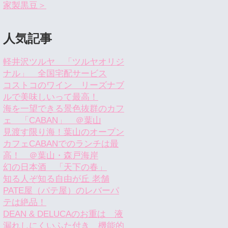
家製黒豆＞
人気記事
軽井沢ツルヤ 「ツルヤオリジ
ナル」 全国宅配サービス
コストコのワイン リーズナブ
ルで美味しいって最高！
海を一望できる景色抜群のカフ
ェ 「CABAN」 ＠葉山
見渡す限り海！葉山のオープン
カフェCABANでのランチは最
高！ ＠葉山・森戸海岸
幻の日本酒 「天下の春」
知る人ぞ知る自由が丘 老舗
PATE屋（パテ屋）のレバーパ
テは絶品！
DEAN & DELUCAのお重は 液
漏れしにくいふた付き 機能的