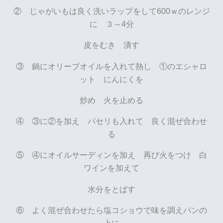
② じゃがいもは良く洗いラップをして600ｗのレンジ
に ３～4分
皮をむき 潰す
③ 鍋にオリーブオイルを入れて熱し ①のエシャロ
ット にんにくを
炒め 火を止める
④ ③に②を加え パセリも入れて 良く混ぜ合わせ
る
⑤ ④にオイルサーディンを加え 再び火をつけ 白
ワインを加えて
水分をとばす
⑥ よく混ぜ合わせたら塩コショウで味を調えパンの
上に