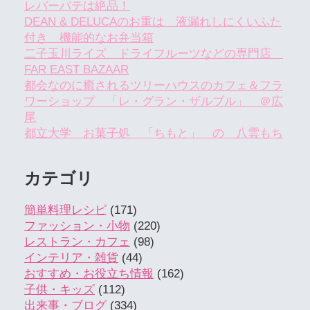
レバーパテは絶品！
DEAN & DELUCAのお重は 液漏れしにくいふた
付き 機能的なお弁当箱
二子玉川ライズ ドライフルーツなどの専門店
FAR EAST BAZAAR
都会なのに癒されるツリーハウスのカフェ＆フラ
ワーショップ 「レ・グラン・ザルブル」 ＠広
尾
都立大学 お菓子処 「ちもと」 の 八雲もち
カテゴリ
簡単料理レシピ
(171)
ファッション・小物
(220)
レストラン・カフェ
(98)
インテリア・雑貨
(44)
おすすめ・お役立ち情報
(162)
子供・キッズ
(112)
出来事・ブログ
(334)