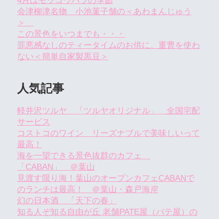
4月はモッコウバラの季節
会津柳津名物 小池菓子舗の＜あわまんじゅう
＞
この景色をいつまでも・・・
罪悪感なしのティータイムのお供に。重曹を使わ
ない＜簡単自家製黒豆＞
人気記事
軽井沢ツルヤ 「ツルヤオリジナル」 全国宅配
サービス
コストコのワイン リーズナブルで美味しいって
最高！
海を一望できる景色抜群のカフェ
「CABAN」 ＠葉山
見渡す限り海！葉山のオープンカフェCABANで
のランチは最高！ ＠葉山・森戸海岸
幻の日本酒 「天下の春」
知る人ぞ知る自由が丘 老舗PATE屋（パテ屋）の