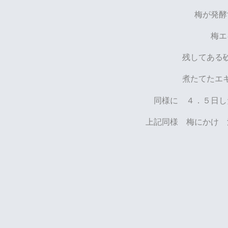
梅が発酵
梅
残してある
煮たてたエ
同様に ４．５日し
上記同様 梅にかけ 