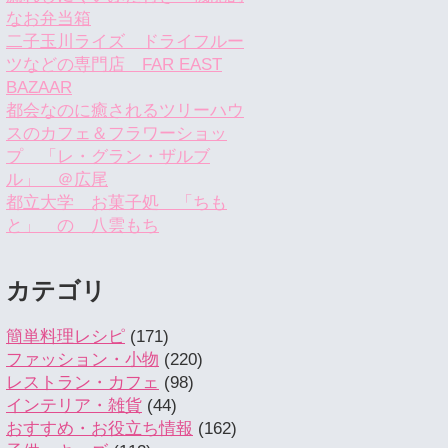
なお弁当箱
二子玉川ライズ ドライフルー
ツなどの専門店 FAR EAST
BAZAAR
都会なのに癒されるツリーハウ
スのカフェ＆フラワーショッ
プ 「レ・グラン・ザルブ
ル」 ＠広尾
都立大学 お菓子処 「ちも
と」 の 八雲もち
カテゴリ
簡単料理レシピ
(171)
ファッション・小物
(220)
レストラン・カフェ
(98)
インテリア・雑貨
(44)
おすすめ・お役立ち情報
(162)