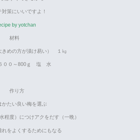
テ対策にいいですよ！
ecipe by yotchan
材料
大きめの方が漬け易い） １㎏
６００～800ｇ 塩 水
作り方
はかたい良い梅を選ぶ
水程度）につけアクをだす（一晩）
離れをよくするためにもなる