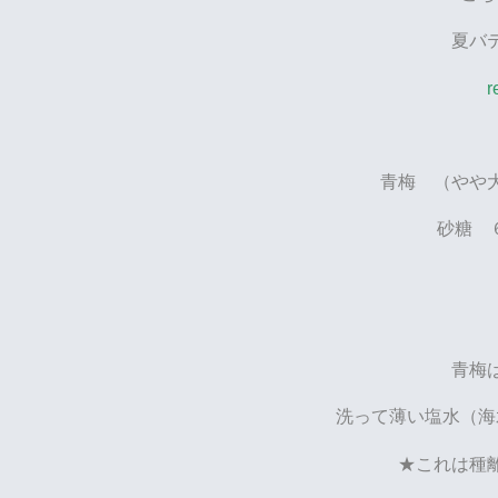
夏バ
r
青梅 （やや
砂糖 
青梅
洗って薄い塩水（海
★これは種