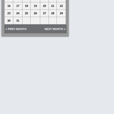
16
17
18
19
20
21
22
23
24
25
26
27
28
29
30
31
« PREV MONTH
NEXT MONTH »