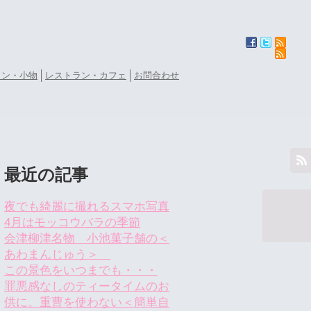
ョン・小物
レストラン・カフェ
お問合わせ
最近の記事
夜でも綺麗に撮れるスマホ写真
4月はモッコウバラの季節
会津柳津名物 小池菓子舗の＜
あわまんじゅう＞
この景色をいつまでも・・・
罪悪感なしのティータイムのお
供に。重曹を使わない＜簡単自