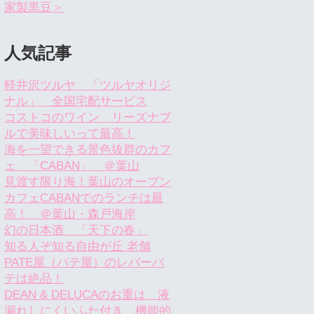
家製黒豆＞
人気記事
軽井沢ツルヤ 「ツルヤオリジ
ナル」 全国宅配サービス
コストコのワイン リーズナブ
ルで美味しいって最高！
海を一望できる景色抜群のカフ
ェ 「CABAN」 ＠葉山
見渡す限り海！葉山のオープン
カフェCABANでのランチは最
高！ ＠葉山・森戸海岸
幻の日本酒 「天下の春」
知る人ぞ知る自由が丘 老舗
PATE屋（パテ屋）のレバーパ
テは絶品！
DEAN & DELUCAのお重は 液
漏れしにくいふた付き 機能的