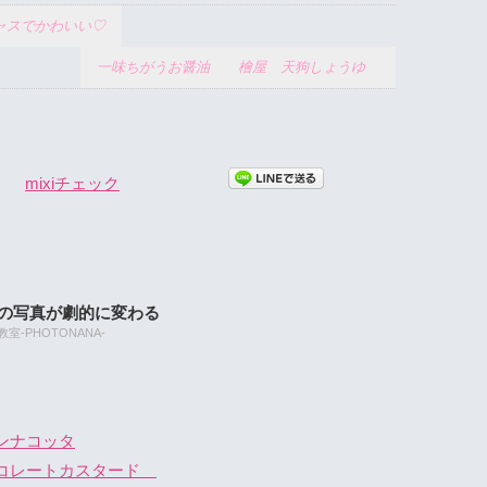
ャスでかわいい♡
一味ちがうお醤油 檜屋 天狗しょうゆ
mixiチェック
たの写真が劇的に変わる
-PHOTONANA-
ンナコッタ
ョコレートカスタード