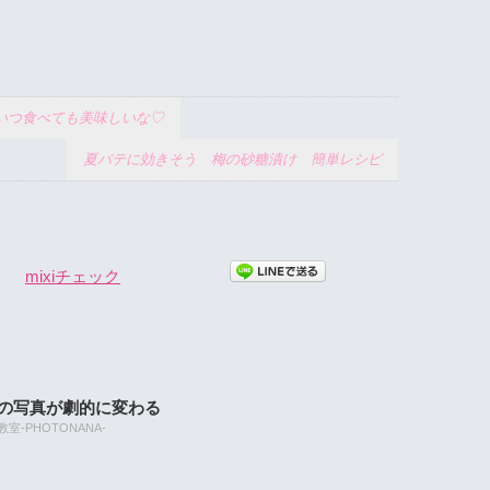
キはいつ食べても美味しいな♡
夏バテに効きそう 梅の砂糖漬け 簡単レシピ
mixiチェック
たの写真が劇的に変わる
-PHOTONANA-