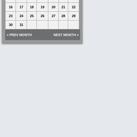
16
17
18
19
20
21
22
23
24
25
26
27
28
29
30
31
« PREV MONTH
NEXT MONTH »