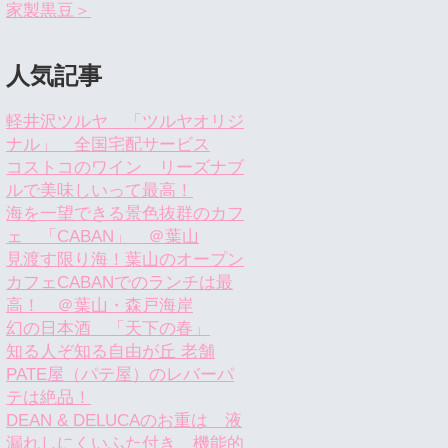
家製黒豆＞
人気記事
軽井沢ツルヤ 「ツルヤオリジ
ナル」 全国宅配サービス
コストコのワイン リーズナブ
ルで美味しいって最高！
海を一望できる景色抜群のカフ
ェ 「CABAN」 ＠葉山
見渡す限り海！葉山のオープン
カフェCABANでのランチは最
高！ ＠葉山・森戸海岸
幻の日本酒 「天下の春」
知る人ぞ知る自由が丘 老舗
PATE屋（パテ屋）のレバーパ
テは絶品！
DEAN & DELUCAのお重は 液
漏れしにくいふた付き 機能的