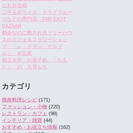
なお弁当箱
二子玉川ライズ ドライフルー
ツなどの専門店 FAR EAST
BAZAAR
都会なのに癒されるツリーハウ
スのカフェ＆フラワーショッ
プ 「レ・グラン・ザルブ
ル」 ＠広尾
都立大学 お菓子処 「ちも
と」 の 八雲もち
カテゴリ
簡単料理レシピ
(171)
ファッション・小物
(220)
レストラン・カフェ
(98)
インテリア・雑貨
(44)
おすすめ・お役立ち情報
(162)