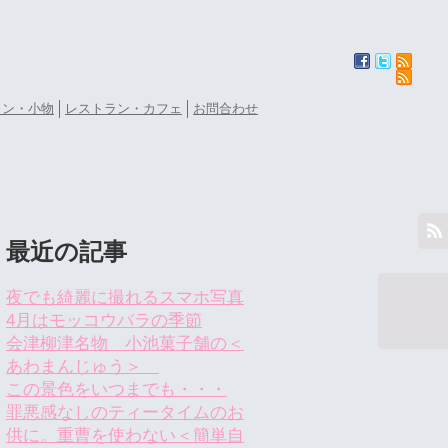
ョン・小物
レストラン・カフェ
お問合わせ
最近の記事
夜でも綺麗に撮れるスマホ写真
4月はモッコウバラの季節
会津柳津名物 小池菓子舗の＜
あわまんじゅう＞
この景色をいつまでも・・・
罪悪感なしのティータイムのお
供に。重曹を使わない＜簡単自