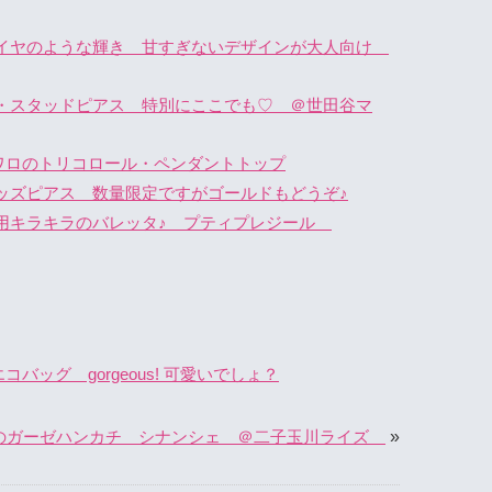
イヤのような輝き 甘すぎないデザインが大人向け
・スタッドピアス 特別にここでも♡ ＠世田谷マ
ワロのトリコロール・ペンダントトップ
ッズピアス 数量限定ですがゴールドもどうぞ♪
用キラキラのバレッタ♪ プティプレジール
バッグ gorgeous! 可愛いでしょ？
»
のガーゼハンカチ シナンシェ ＠二子玉川ライズ