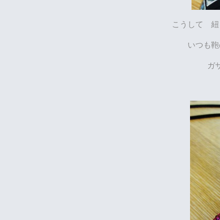
こうして 紐
いつも鞄
ガ