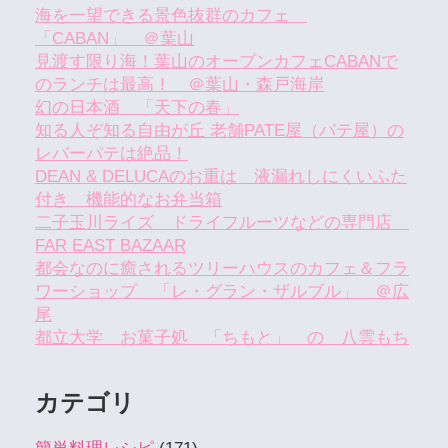
海を一望できる景色抜群のカフェ
「CABAN」 ＠葉山
見渡す限り海！葉山のオープンカフェCABANで
のランチは最高！ ＠葉山・森戸海岸
幻の日本酒 「天下の春」
知る人ぞ知る自由が丘 老舗PATE屋（パテ屋）の
レバーパテは絶品！
DEAN & DELUCAのお重は 液漏れしにくいふた
付き 機能的なお弁当箱
二子玉川ライズ ドライフルーツなどの専門店
FAR EAST BAZAAR
都会なのに癒されるツリーハウスのカフェ＆フラ
ワーショップ 「レ・グラン・ザルブル」 ＠広
尾
都立大学 お菓子処 「ちもと」 の 八雲もち
カテゴリ