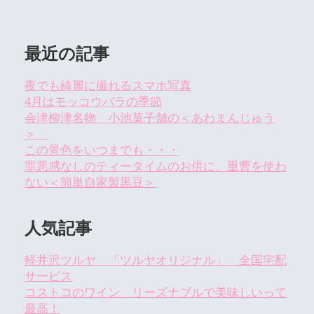
最近の記事
夜でも綺麗に撮れるスマホ写真
4月はモッコウバラの季節
会津柳津名物 小池菓子舗の＜あわまんじゅう
＞
この景色をいつまでも・・・
罪悪感なしのティータイムのお供に。重曹を使わ
ない＜簡単自家製黒豆＞
人気記事
軽井沢ツルヤ 「ツルヤオリジナル」 全国宅配
サービス
コストコのワイン リーズナブルで美味しいって
最高！