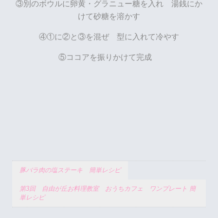
③別のボウルに卵黄・グラニュー糖を入れ 湯銭にか
けて砂糖を溶かす
④①に②と③を混ぜ 型に入れて冷やす
⑤ココアを振りかけて完成
豚バラ肉の塩ステーキ 簡単レシピ
第3回 自由が丘お料理教室 おうちカフェ ワンプレート 簡
単レシピ