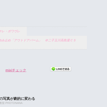
＠サレ・ポワヴレ
ゆみ止め「アウトドアバーム」 ＠二子玉川高島屋ＣＳ
mixiチェック
たの写真が劇的に変わる
-PHOTONANA-