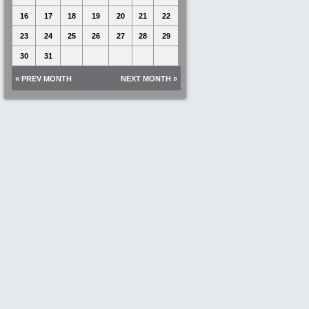
16
17
18
19
20
21
22
23
24
25
26
27
28
29
30
31
« PREV MONTH
NEXT MONTH »