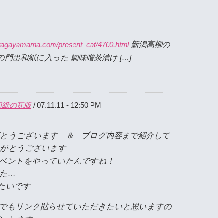
新潟高柳の
etagayamama.com/present_cat/4700.html
門出和紙に入った 鯛味噌茶漬け […]
和紙の瓦版
/ 07.11.11 - 12:50 PM
とうございます ＆ ブログ内容まで紹介して
がとうございます
ベントをやっていたんですね！
た…
たいです
でもリンク貼らせていただきたいと思いますの