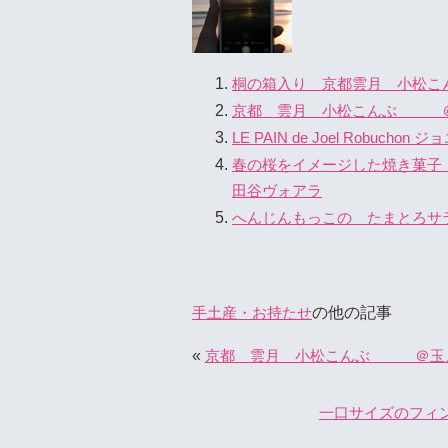
桐の箱入り 京都雲月 小松こ
京都 雲月 小松こんぶ ＠
LE PAIN de Joel Robu
春の桜をイメージした焼き菓子
田谷ヴォアラ
へんじんもっこの たまとろサ
の他の記事
手土産・お持たせ
«
京都 雲月 小松こんぶ ＠玉
一口サイズのフィ