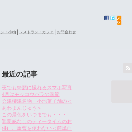
ョン・小物
レストラン・カフェ
お問合わせ
最近の記事
夜でも綺麗に撮れるスマホ写真
4月はモッコウバラの季節
会津柳津名物 小池菓子舗の＜
あわまんじゅう＞
この景色をいつまでも・・・
罪悪感なしのティータイムのお
供に。重曹を使わない＜簡単自