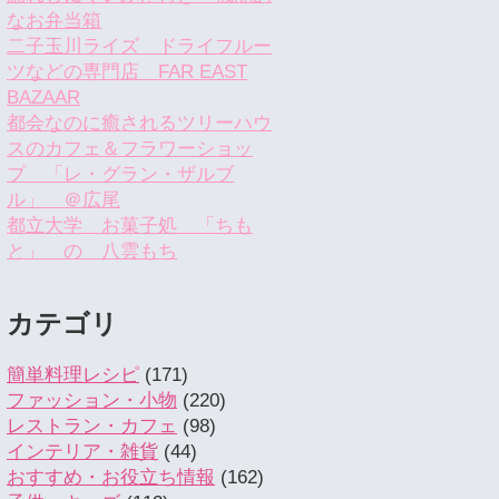
なお弁当箱
二子玉川ライズ ドライフルー
ツなどの専門店 FAR EAST
BAZAAR
都会なのに癒されるツリーハウ
スのカフェ＆フラワーショッ
プ 「レ・グラン・ザルブ
ル」 ＠広尾
都立大学 お菓子処 「ちも
と」 の 八雲もち
カテゴリ
簡単料理レシピ
(171)
ファッション・小物
(220)
レストラン・カフェ
(98)
インテリア・雑貨
(44)
おすすめ・お役立ち情報
(162)