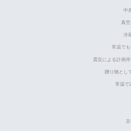
中
真空
冷
常温でも
震災による計画停
贈り物とし
常温で
京