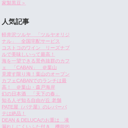
家製黒豆＞
人気記事
軽井沢ツルヤ 「ツルヤオリジ
ナル」 全国宅配サービス
コストコのワイン リーズナブ
ルで美味しいって最高！
海を一望できる景色抜群のカフ
ェ 「CABAN」 ＠葉山
見渡す限り海！葉山のオープン
カフェCABANでのランチは最
高！ ＠葉山・森戸海岸
幻の日本酒 「天下の春」
知る人ぞ知る自由が丘 老舗
PATE屋（パテ屋）のレバーパ
テは絶品！
DEAN & DELUCAのお重は 液
漏れしにくいふた付き 機能的