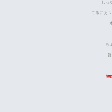
しっ
ご飯にあつ
ち
贅
htt