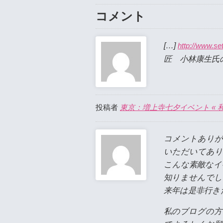
コメント
[…]
http://www.s
匠 小林康生氏の
東京：増上寺七夕イベント « 
投稿者
コメントありが
いただいてあり
こんな素敵なイ
知りませんでし
来年は是非行き
私のブログの方