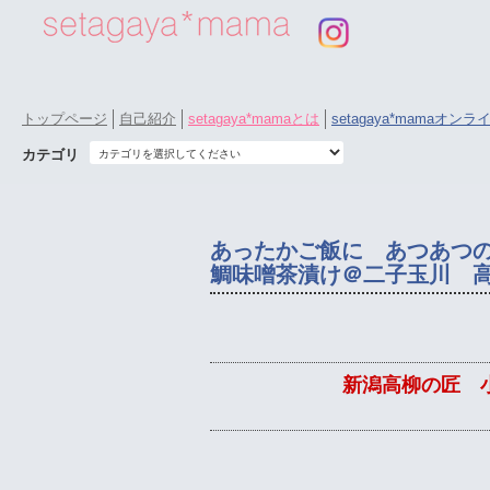
トップページ
自己紹介
setagaya*mamaとは
setagaya*mamaオン
カテゴリ
あったかご飯に あつあつ
鯛味噌茶漬け＠二子玉川 
新潟高柳の匠 