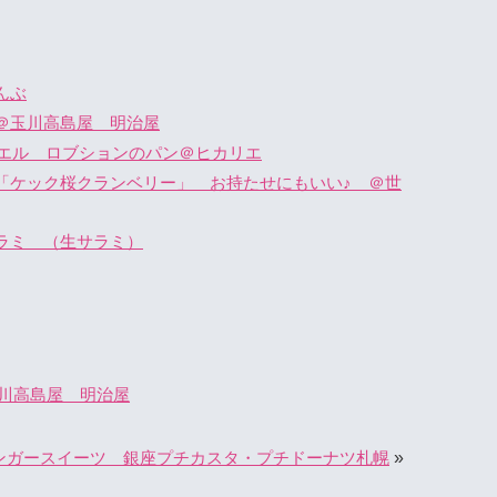
んぶ
玉川高島屋 明治屋
chon ジョエル ロブションのパン＠ヒカリエ
「ケック桜クランベリー」 お持たせにもいい♪ ＠世
ラミ （生サラミ）
川高島屋 明治屋
»
ンガースイーツ 銀座プチカスタ・プチドーナツ札幌