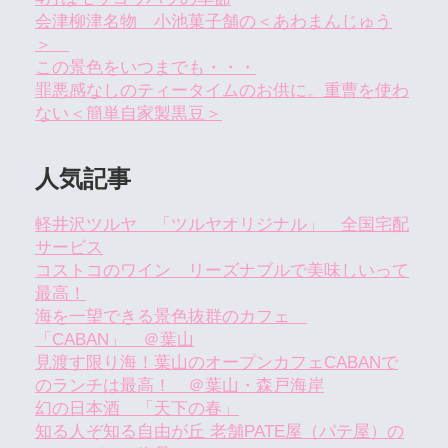
会津柳津名物 小池菓子舗の＜あわまんじゅう
＞
この景色をいつまでも・・・
罪悪感なしのティータイムのお供に。重曹を使わ
ない＜簡単自家製黒豆＞
人気記事
軽井沢ツルヤ 「ツルヤオリジナル」 全国宅配
サービス
コストコのワイン リーズナブルで美味しいって
最高！
海を一望できる景色抜群のカフェ
「CABAN」 ＠葉山
見渡す限り海！葉山のオープンカフェCABANで
のランチは最高！ ＠葉山・森戸海岸
幻の日本酒 「天下の春」
知る人ぞ知る自由が丘 老舗PATE屋（パテ屋）の