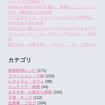
レバーパテは絶品！
DEAN & DELUCAのお重は 液漏れしにくいふた
付き 機能的なお弁当箱
二子玉川ライズ ドライフルーツなどの専門店
FAR EAST BAZAAR
都会なのに癒されるツリーハウスのカフェ＆フラ
ワーショップ 「レ・グラン・ザルブル」 ＠広
尾
都立大学 お菓子処 「ちもと」 の 八雲もち
カテゴリ
簡単料理レシピ
(171)
ファッション・小物
(220)
レストラン・カフェ
(98)
インテリア・雑貨
(44)
おすすめ・お役立ち情報
(162)
子供・キッズ
(112)
出来事・ブログ
(334)