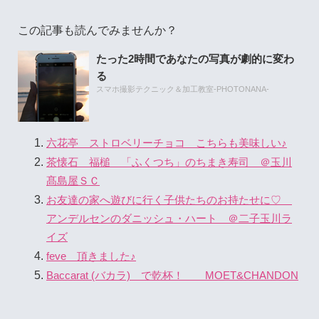
この記事も読んでみませんか？
たった2時間であなたの写真が劇的に変わ
る
スマホ撮影テクニック＆加工教室-PHOTONANA-
六花亭 ストロベリーチョコ こちらも美味しい♪
茶懐石 福槌 「ふくつち」のちまき寿司 ＠玉川
髙島屋ＳＣ
お友達の家へ遊びに行く子供たちのお持たせに♡
アンデルセンのダニッシュ・ハート ＠二子玉川ラ
イズ
feve 頂きました♪
Baccarat (バカラ) で乾杯！ MOET&CHANDON