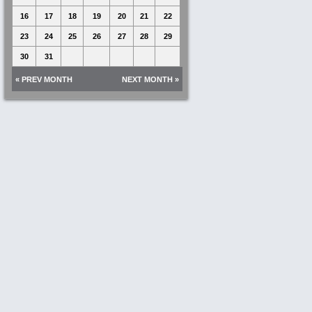
16
17
18
19
20
21
22
23
24
25
26
27
28
29
30
31
« PREV MONTH
NEXT MONTH »