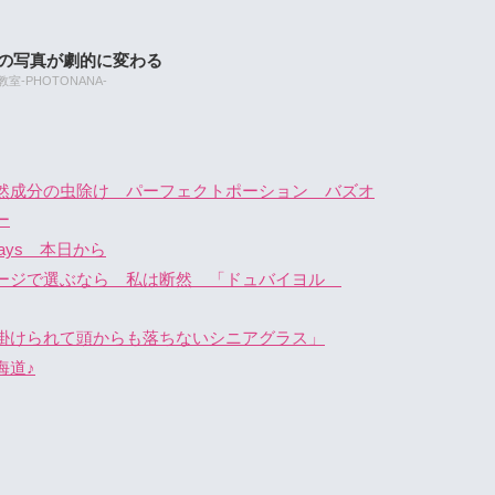
たの写真が劇的に変わる
-PHOTONANA-
然成分の虫除け パーフェクトポーション バズオ
ー
ays 本日から
ケージで選ぶなら 私は断然 「ドュバイヨル
掛けられて頭からも落ちないシニアグラス」
海道♪