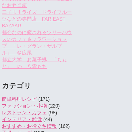
なお弁当箱
二子玉川ライズ ドライフルー
ツなどの専門店 FAR EAST
BAZAAR
都会なのに癒されるツリーハウ
スのカフェ＆フラワーショッ
プ 「レ・グラン・ザルブ
ル」 ＠広尾
都立大学 お菓子処 「ちも
と」 の 八雲もち
カテゴリ
簡単料理レシピ
(171)
ファッション・小物
(220)
レストラン・カフェ
(98)
インテリア・雑貨
(44)
おすすめ・お役立ち情報
(162)