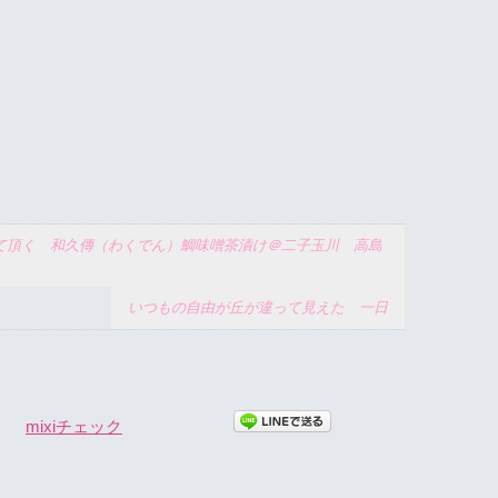
て頂く 和久傳（わくでん）鯛味噌茶漬け＠二子玉川 高島
いつもの自由が丘が違って見えた 一日
mixiチェック