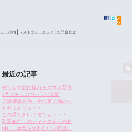
ョン・小物
レストラン・カフェ
お問合わせ
最近の記事
夜でも綺麗に撮れるスマホ写真
4月はモッコウバラの季節
会津柳津名物 小池菓子舗の＜
あわまんじゅう＞
この景色をいつまでも・・・
罪悪感なしのティータイムのお
供に。重曹を使わない＜簡単自