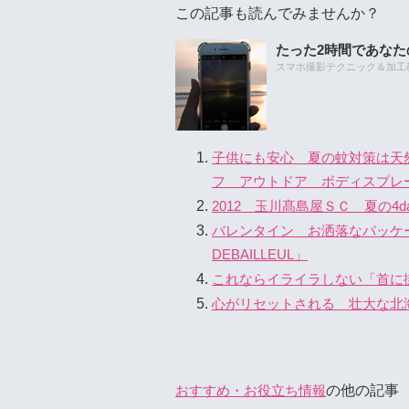
この記事も読んでみませんか？
たった2時間であな
スマホ撮影テクニック＆加工教室
子供にも安心 夏の蚊対策は天
フ アウトドア ボディスプレ
2012 玉川髙島屋ＳＣ 夏の4d
バレンタイン お洒落なパッ
DEBAILLEUL」
これならイライラしない「首に
心がリセットされる 壮大な北
の他の記事
おすすめ・お役立ち情報