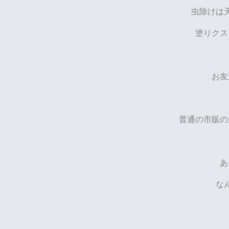
虫除けは
塗りクス
お友
普通の市販の
あ
な