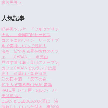
家製黒豆＞
人気記事
軽井沢ツルヤ 「ツルヤオリジ
ナル」 全国宅配サービス
コストコのワイン リーズナブ
ルで美味しいって最高！
海を一望できる景色抜群のカフ
ェ 「CABAN」 ＠葉山
見渡す限り海！葉山のオープン
カフェCABANでのランチは最
高！ ＠葉山・森戸海岸
幻の日本酒 「天下の春」
知る人ぞ知る自由が丘 老舗
PATE屋（パテ屋）のレバーパ
テは絶品！
DEAN & DELUCAのお重は 液
漏れしにくいふた付き 機能的