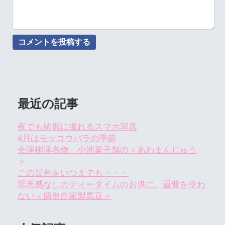
最近の記事
夜でも綺麗に撮れるスマホ写真
4月はモッコウバラの季節
会津柳津名物 小池菓子舗の＜あわまんじゅう
＞
この景色をいつまでも・・・
罪悪感なしのティータイムのお供に。重曹を使わ
ない＜簡単自家製黒豆＞