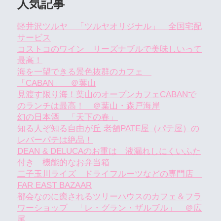
人気記事
軽井沢ツルヤ 「ツルヤオリジナル」 全国宅配
サービス
コストコのワイン リーズナブルで美味しいって
最高！
海を一望できる景色抜群のカフェ
「CABAN」 ＠葉山
見渡す限り海！葉山のオープンカフェCABANで
のランチは最高！ ＠葉山・森戸海岸
幻の日本酒 「天下の春」
知る人ぞ知る自由が丘 老舗PATE屋（パテ屋）の
レバーパテは絶品！
DEAN & DELUCAのお重は 液漏れしにくいふた
付き 機能的なお弁当箱
二子玉川ライズ ドライフルーツなどの専門店
FAR EAST BAZAAR
都会なのに癒されるツリーハウスのカフェ＆フラ
ワーショップ 「レ・グラン・ザルブル」 ＠広
尾