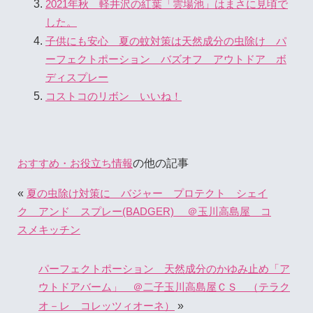
2021年秋 軽井沢の紅葉「雲場池」はまさに見頃で
した。
子供にも安心 夏の蚊対策は天然成分の虫除け パ
ーフェクトポーション バズオフ アウトドア ボ
ディスプレー
コストコのリボン いいね！
の他の記事
おすすめ・お役立ち情報
«
夏の虫除け対策に バジャー プロテクト シェイ
ク アンド スプレー(BADGER) ＠玉川高島屋 コ
スメキッチン
パーフェクトポーション 天然成分のかゆみ止め「ア
ウトドアバーム」 ＠二子玉川高島屋ＣＳ （テラク
»
オ－レ コレッツィオーネ）