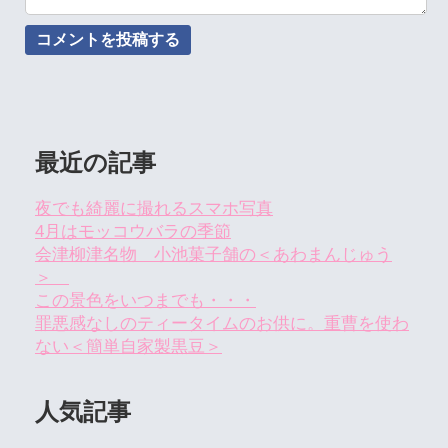
最近の記事
夜でも綺麗に撮れるスマホ写真
4月はモッコウバラの季節
会津柳津名物 小池菓子舗の＜あわまんじゅう
＞
この景色をいつまでも・・・
罪悪感なしのティータイムのお供に。重曹を使わ
ない＜簡単自家製黒豆＞
人気記事