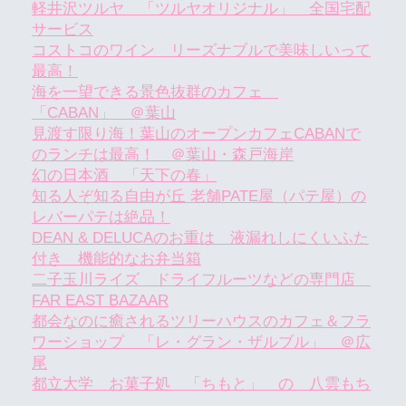
軽井沢ツルヤ 「ツルヤオリジナル」 全国宅配
サービス
コストコのワイン リーズナブルで美味しいって
最高！
海を一望できる景色抜群のカフェ
「CABAN」 ＠葉山
見渡す限り海！葉山のオープンカフェCABANで
のランチは最高！ ＠葉山・森戸海岸
幻の日本酒 「天下の春」
知る人ぞ知る自由が丘 老舗PATE屋（パテ屋）の
レバーパテは絶品！
DEAN & DELUCAのお重は 液漏れしにくいふた
付き 機能的なお弁当箱
二子玉川ライズ ドライフルーツなどの専門店
FAR EAST BAZAAR
都会なのに癒されるツリーハウスのカフェ＆フラ
ワーショップ 「レ・グラン・ザルブル」 ＠広
尾
都立大学 お菓子処 「ちもと」 の 八雲もち