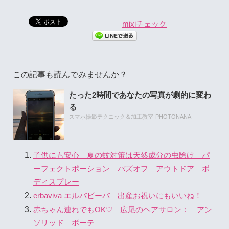
mixiチェック
この記事も読んでみませんか？
たった2時間であなたの写真が劇的に変わ
る
スマホ撮影テクニック＆加工教室-PHOTONANA-
子供にも安心 夏の蚊対策は天然成分の虫除け パ
ーフェクトポーション バズオフ アウトドア ボ
ディスプレー
erbaviva エルバビーバ 出産お祝いにもいいね！
赤ちゃん連れでもOK♡ 広尾のヘアサロン： アン
ソリッド ボーテ