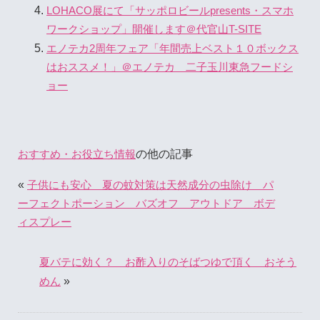
LOHACO展にて「サッポロビールpresents・スマホ
ワークショップ」開催します＠代官山T-SITE
エノテカ2周年フェア「年間売上ベスト１０ボックス
はおススメ！」＠エノテカ 二子玉川東急フードシ
ョー
の他の記事
おすすめ・お役立ち情報
«
子供にも安心 夏の蚊対策は天然成分の虫除け パ
ーフェクトポーション バズオフ アウトドア ボデ
ィスプレー
夏バテに効く？ お酢入りのそばつゆで頂く おそう
»
めん