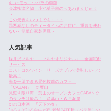
4月はモッコウバラの季節
会津柳津名物 小池菓子舗の＜あわまんじゅう
＞
この景色をいつまでも・・・
罪悪感なしのティータイムのお供に。重曹を使わ
ない＜簡単自家製黒豆＞
人気記事
軽井沢ツルヤ 「ツルヤオリジナル」 全国宅配
サービス
コストコのワイン リーズナブルで美味しいって
最高！
海を一望できる景色抜群のカフェ
「CABAN」 ＠葉山
見渡す限り海！葉山のオープンカフェCABANで
のランチは最高！ ＠葉山・森戸海岸
幻の日本酒 「天下の春」
知る人ぞ知る自由が丘 老舗PATE屋（パテ屋）の