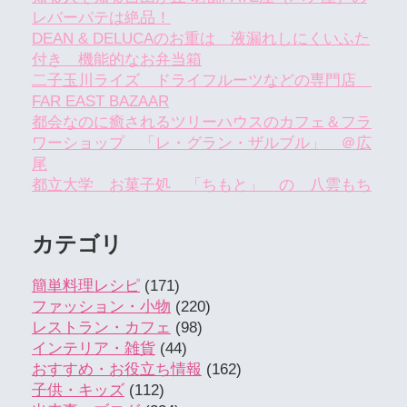
レバーパテは絶品！
DEAN & DELUCAのお重は 液漏れしにくいふた
付き 機能的なお弁当箱
二子玉川ライズ ドライフルーツなどの専門店
FAR EAST BAZAAR
都会なのに癒されるツリーハウスのカフェ＆フラ
ワーショップ 「レ・グラン・ザルブル」 ＠広
尾
都立大学 お菓子処 「ちもと」 の 八雲もち
カテゴリ
簡単料理レシピ
(171)
ファッション・小物
(220)
レストラン・カフェ
(98)
インテリア・雑貨
(44)
おすすめ・お役立ち情報
(162)
子供・キッズ
(112)