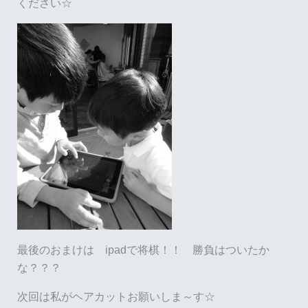
ください☆
最後のおまけは ipadで将棋！！ 勝負はついたか
な？？？
次回は私がヘアカットお願いしま～す☆