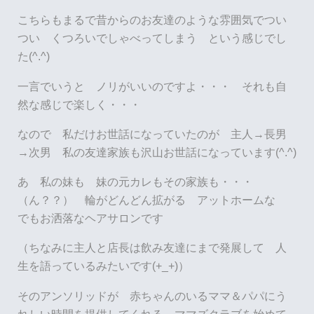
こちらもまるで昔からのお友達のような雰囲気でつい
つい くつろいでしゃべってしまう という感じでし
た(^.^)
一言でいうと ノリがいいのですよ・・・ それも自
然な感じで楽しく・・・
なので 私だけお世話になっていたのが 主人→長男
→次男 私の友達家族も沢山お世話になっています(^.^)
あ 私の妹も 妹の元カレもその家族も・・・
（ん？？） 輪がどんどん拡がる アットホームな
でもお洒落なヘアサロンです
（ちなみに主人と店長は飲み友達にまで発展して 人
生を語っているみたいです(+_+)）
そのアンソリッドが 赤ちゃんのいるママ＆パパにう
れしい時間を提供してくれる ママズクラブを始めて