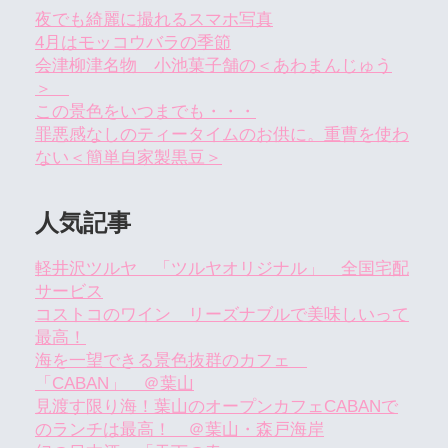
夜でも綺麗に撮れるスマホ写真
4月はモッコウバラの季節
会津柳津名物 小池菓子舗の＜あわまんじゅう
＞
この景色をいつまでも・・・
罪悪感なしのティータイムのお供に。重曹を使わ
ない＜簡単自家製黒豆＞
人気記事
軽井沢ツルヤ 「ツルヤオリジナル」 全国宅配
サービス
コストコのワイン リーズナブルで美味しいって
最高！
海を一望できる景色抜群のカフェ
「CABAN」 ＠葉山
見渡す限り海！葉山のオープンカフェCABANで
のランチは最高！ ＠葉山・森戸海岸