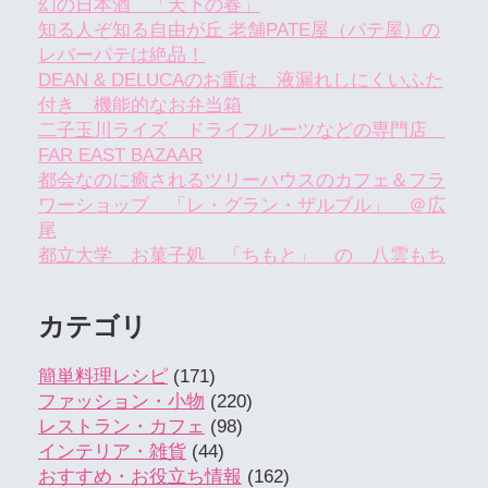
幻の日本酒 「天下の春」
知る人ぞ知る自由が丘 老舗PATE屋（パテ屋）の
レバーパテは絶品！
DEAN & DELUCAのお重は 液漏れしにくいふた
付き 機能的なお弁当箱
二子玉川ライズ ドライフルーツなどの専門店
FAR EAST BAZAAR
都会なのに癒されるツリーハウスのカフェ＆フラ
ワーショップ 「レ・グラン・ザルブル」 ＠広
尾
都立大学 お菓子処 「ちもと」 の 八雲もち
カテゴリ
簡単料理レシピ
(171)
ファッション・小物
(220)
レストラン・カフェ
(98)
インテリア・雑貨
(44)
おすすめ・お役立ち情報
(162)