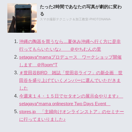
たった2時間であなたの写真が劇的に変わ
る
スマホ撮影テクニック＆加工教室-PHOTONANA-
沖縄の陶器を買うなら…夏休み沖縄へ行く方に是非
行ってもらいたいな♪ ＠やちむんの里
setagaya*mamaプロデュース ワークショップ開催
します ＠Room*T
＃世田谷BIRD 雑誌「世田谷ライフ」の新企画 世
田谷を盛り上げていくメンバーに選んでいただきま
した
今週末１４・１５日でセタオンの展示会やります♪
setagaya*mama onlinestore Two Days Event
stores.jp 「主婦向けオンラインストア」のセミナー
に行ってまいりました♪