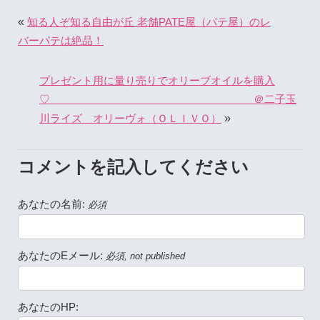
«
知る人ぞ知る自由が丘 老舗PATE屋（パテ屋）のレ
バーパテは絶品！
プレゼント用に量り売りでオリーブオイルを購入
♡ ＠二子玉
»
川ライズ オリーヴォ（ＯＬＩＶＯ）
コメントを記入してください
あなたの名前:
必須
あなたのEメール:
必須, not published
あなたのHP: