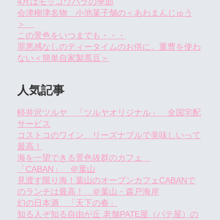
4月はモッコウバラの季節
会津柳津名物 小池菓子舗の＜あわまんじゅう
＞
この景色をいつまでも・・・
罪悪感なしのティータイムのお供に。重曹を使わ
ない＜簡単自家製黒豆＞
人気記事
軽井沢ツルヤ 「ツルヤオリジナル」 全国宅配
サービス
コストコのワイン リーズナブルで美味しいって
最高！
海を一望できる景色抜群のカフェ
「CABAN」 ＠葉山
見渡す限り海！葉山のオープンカフェCABANで
のランチは最高！ ＠葉山・森戸海岸
幻の日本酒 「天下の春」
知る人ぞ知る自由が丘 老舗PATE屋（パテ屋）の