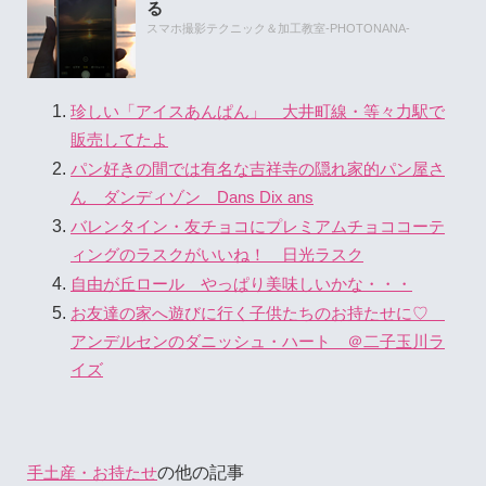
る
スマホ撮影テクニック＆加工教室-PHOTONANA-
珍しい「アイスあんぱん」 大井町線・等々力駅で
販売してたよ
パン好きの間では有名な吉祥寺の隠れ家的パン屋さ
ん ダンディゾン Dans Dix ans
バレンタイン・友チョコにプレミアムチョココーテ
ィングのラスクがいいね！ 日光ラスク
自由が丘ロール やっぱり美味しいかな・・・
お友達の家へ遊びに行く子供たちのお持たせに♡
アンデルセンのダニッシュ・ハート ＠二子玉川ラ
イズ
の他の記事
手土産・お持たせ