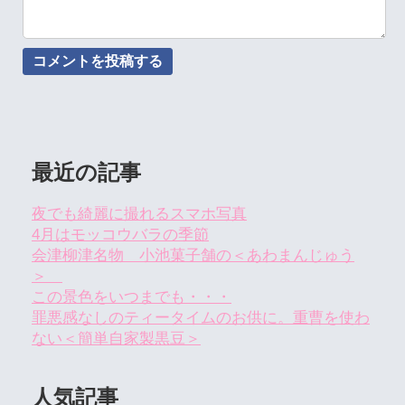
最近の記事
夜でも綺麗に撮れるスマホ写真
4月はモッコウバラの季節
会津柳津名物 小池菓子舗の＜あわまんじゅう
＞
この景色をいつまでも・・・
罪悪感なしのティータイムのお供に。重曹を使わ
ない＜簡単自家製黒豆＞
人気記事