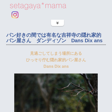
パン好きの間では有名な吉祥寺の隠れ家的
パン屋さん ダンディゾン Dans Dix ans
見過ごしてしまう場所にある
ひっそり佇む隠れ家的パン屋さん
Dans Dix ans