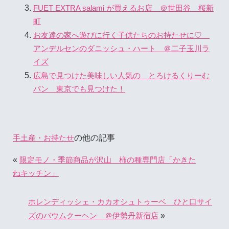
FUET EXTRA salami が買えるお店 ＠世田谷 桜新
町
お友達の家へ遊びに行く子供たちのお持たせに♡
アンデルセンのダニッシュ・ハート ＠二子玉川ラ
イズ
広島で見つけた美味しい人気の とろけるくりーむ
パン 東京でも見つけた！
の他の記事
手土産・お持たせ
«
限定モノ・季節商品が沢山 柿の種専門店「かきた
ねキッチン」
ホレンディッシェ・カカオシュトゥーベ ひと口サイ
»
ズのバウムクーヘン ＠伊勢丹新宿店