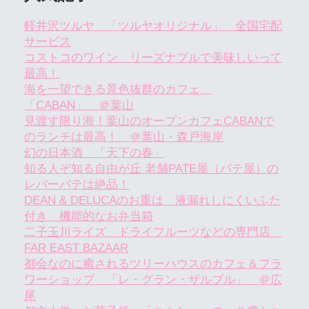
軽井沢ツルヤ 「ツルヤオリジナル」 全国宅配
サービス
コストコのワイン リーズナブルで美味しいって
最高！
海を一望できる景色抜群のカフェ
「CABAN」 ＠葉山
見渡す限り海！葉山のオープンカフェCABANで
のランチは最高！ ＠葉山・森戸海岸
幻の日本酒 「天下の春」
知る人ぞ知る自由が丘 老舗PATE屋（パテ屋）の
レバーパテは絶品！
DEAN & DELUCAのお重は 液漏れしにくいふた
付き 機能的なお弁当箱
二子玉川ライズ ドライフルーツなどの専門店
FAR EAST BAZAAR
都会なのに癒されるツリーハウスのカフェ＆フラ
ワーショップ 「レ・グラン・ザルブル」 ＠広
尾