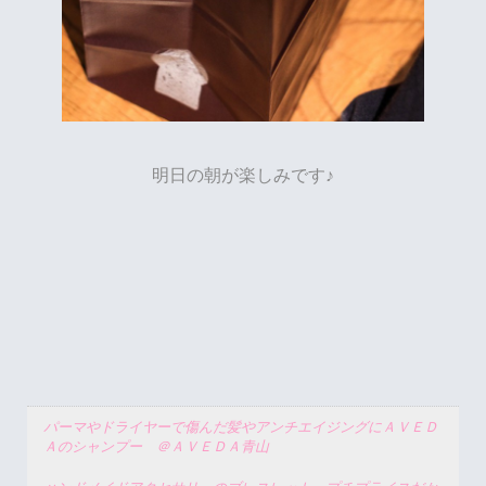
明日の朝が楽しみです♪
パーマやドライヤーで傷んだ髪やアンチエイジングにＡＶＥＤ
Ａのシャンプー ＠ＡＶＥＤＡ青山