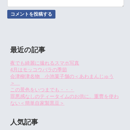
最近の記事
夜でも綺麗に撮れるスマホ写真
4月はモッコウバラの季節
会津柳津名物 小池菓子舗の＜あわまんじゅう
＞
この景色をいつまでも・・・
罪悪感なしのティータイムのお供に。重曹を使わ
ない＜簡単自家製黒豆＞
人気記事