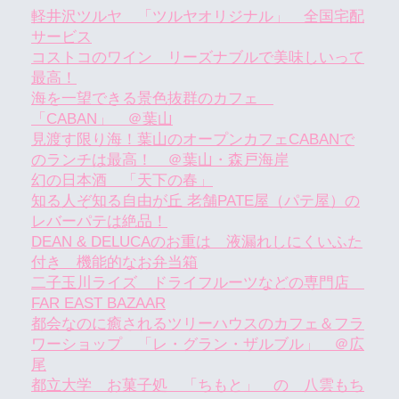
軽井沢ツルヤ 「ツルヤオリジナル」 全国宅配
サービス
コストコのワイン リーズナブルで美味しいって
最高！
海を一望できる景色抜群のカフェ
「CABAN」 ＠葉山
見渡す限り海！葉山のオープンカフェCABANで
のランチは最高！ ＠葉山・森戸海岸
幻の日本酒 「天下の春」
知る人ぞ知る自由が丘 老舗PATE屋（パテ屋）の
レバーパテは絶品！
DEAN & DELUCAのお重は 液漏れしにくいふた
付き 機能的なお弁当箱
二子玉川ライズ ドライフルーツなどの専門店
FAR EAST BAZAAR
都会なのに癒されるツリーハウスのカフェ＆フラ
ワーショップ 「レ・グラン・ザルブル」 ＠広
尾
都立大学 お菓子処 「ちもと」 の 八雲もち