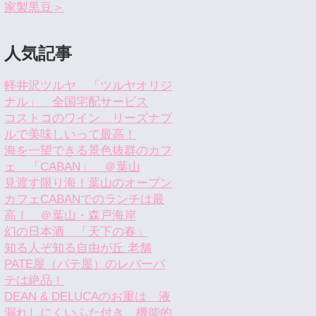
家製黒豆＞
人気記事
軽井沢ツルヤ 「ツルヤオリジ
ナル」 全国宅配サービス
コストコのワイン リーズナブ
ルで美味しいって最高！
海を一望できる景色抜群のカフ
ェ 「CABAN」 ＠葉山
見渡す限り海！葉山のオープン
カフェCABANでのランチは最
高！ ＠葉山・森戸海岸
幻の日本酒 「天下の春」
知る人ぞ知る自由が丘 老舗
PATE屋（パテ屋）のレバーパ
テは絶品！
DEAN & DELUCAのお重は 液
漏れしにくいふた付き 機能的