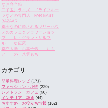
なお弁当箱
二子玉川ライズ ドライフルー
ツなどの専門店 FAR EAST
BAZAAR
都会なのに癒されるツリーハウ
スのカフェ＆フラワーショッ
プ 「レ・グラン・ザルブ
ル」 ＠広尾
都立大学 お菓子処 「ちも
と」 の 八雲もち
カテゴリ
簡単料理レシピ
(171)
ファッション・小物
(220)
レストラン・カフェ
(98)
インテリア・雑貨
(44)
おすすめ・お役立ち情報
(162)