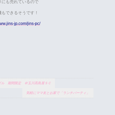
りにも売れているので
機もできるそうです！
www.jins-jp.com/jins-pc/
サンダル 期間限定 ＠玉川髙島屋ＳＣ
気軽にママ友とお家で「ランチパーティ」