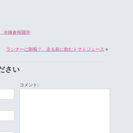
 ＠鎌倉報國寺
»
ランナーに朗報？ 走る前に飲むトマトジュース
ださい
コメント: