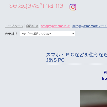
トップページ
自己紹介
setagaya*mamaとは
setagaya*mamaオン
カテゴリ
スマホ・ＰＣなどを使うな
J!NS PC
P
fr