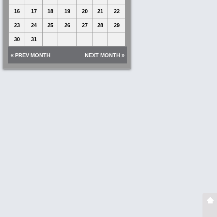
16
17
18
19
20
21
22
23
24
25
26
27
28
29
30
31
« PREV MONTH
NEXT MONTH »