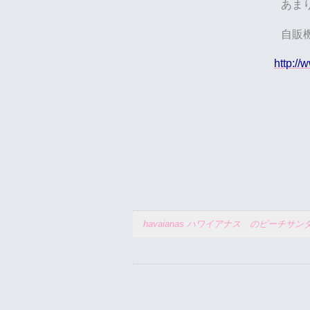
あま
自販
http://
havaianas ハワイアナス のビーチ