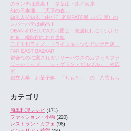
のランチは最高！ ＠葉山・森戸海岸
幻の日本酒 「天下の春」
知る人ぞ知る自由が丘 老舗PATE屋（パテ屋）の
レバーパテは絶品！
DEAN & DELUCAのお重は 液漏れしにくいふた
付き 機能的なお弁当箱
二子玉川ライズ ドライフルーツなどの専門店
FAR EAST BAZAAR
都会なのに癒されるツリーハウスのカフェ＆フラ
ワーショップ 「レ・グラン・ザルブル」 ＠広
尾
都立大学 お菓子処 「ちもと」 の 八雲もち
カテゴリ
簡単料理レシピ
(171)
ファッション・小物
(220)
レストラン・カフェ
(98)
インテリア・雑貨
(44)