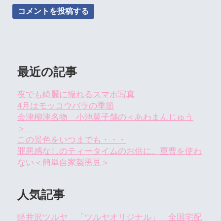
最近の記事
夜でも綺麗に撮れるスマホ写真
4月はモッコウバラの季節
会津柳津名物 小池菓子舗の＜あわまんじゅう
＞
この景色をいつまでも・・・
罪悪感なしのティータイムのお供に。重曹を使わ
ない＜簡単自家製黒豆＞
人気記事
軽井沢ツルヤ 「ツルヤオリジナル」 全国宅配