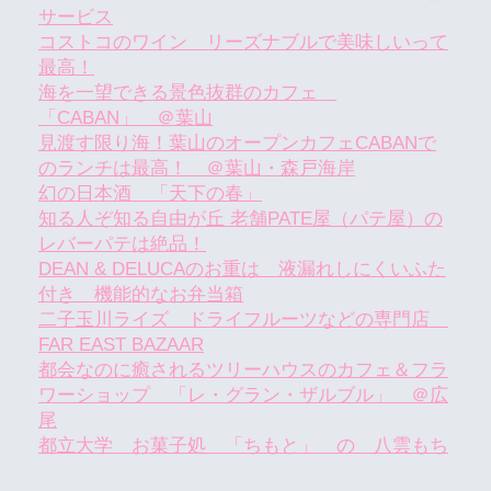
サービス
コストコのワイン リーズナブルで美味しいって
最高！
海を一望できる景色抜群のカフェ
「CABAN」 ＠葉山
見渡す限り海！葉山のオープンカフェCABANで
のランチは最高！ ＠葉山・森戸海岸
幻の日本酒 「天下の春」
知る人ぞ知る自由が丘 老舗PATE屋（パテ屋）の
レバーパテは絶品！
DEAN & DELUCAのお重は 液漏れしにくいふた
付き 機能的なお弁当箱
二子玉川ライズ ドライフルーツなどの専門店
FAR EAST BAZAAR
都会なのに癒されるツリーハウスのカフェ＆フラ
ワーショップ 「レ・グラン・ザルブル」 ＠広
尾
都立大学 お菓子処 「ちもと」 の 八雲もち