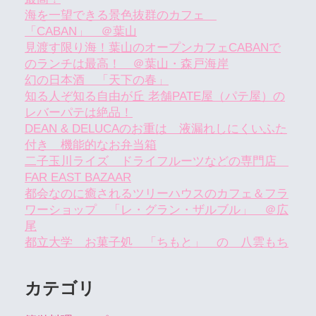
海を一望できる景色抜群のカフェ
「CABAN」 ＠葉山
見渡す限り海！葉山のオープンカフェCABANで
のランチは最高！ ＠葉山・森戸海岸
幻の日本酒 「天下の春」
知る人ぞ知る自由が丘 老舗PATE屋（パテ屋）の
レバーパテは絶品！
DEAN & DELUCAのお重は 液漏れしにくいふた
付き 機能的なお弁当箱
二子玉川ライズ ドライフルーツなどの専門店
FAR EAST BAZAAR
都会なのに癒されるツリーハウスのカフェ＆フラ
ワーショップ 「レ・グラン・ザルブル」 ＠広
尾
都立大学 お菓子処 「ちもと」 の 八雲もち
カテゴリ