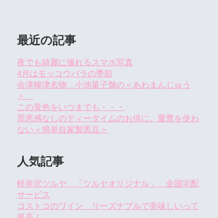
最近の記事
夜でも綺麗に撮れるスマホ写真
4月はモッコウバラの季節
会津柳津名物 小池菓子舗の＜あわまんじゅう
＞
この景色をいつまでも・・・
罪悪感なしのティータイムのお供に。重曹を使わ
ない＜簡単自家製黒豆＞
人気記事
軽井沢ツルヤ 「ツルヤオリジナル」 全国宅配
サービス
コストコのワイン リーズナブルで美味しいって
最高！