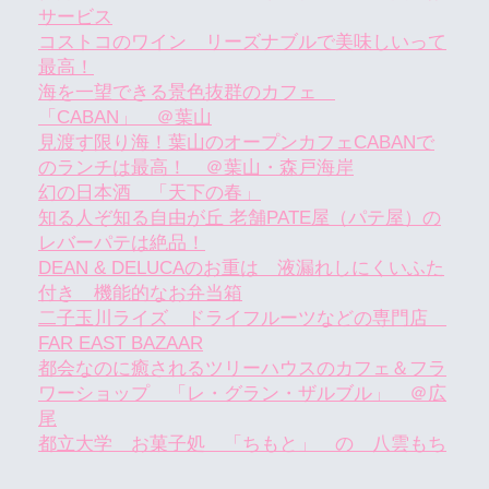
サービス
コストコのワイン リーズナブルで美味しいって
最高！
海を一望できる景色抜群のカフェ
「CABAN」 ＠葉山
見渡す限り海！葉山のオープンカフェCABANで
のランチは最高！ ＠葉山・森戸海岸
幻の日本酒 「天下の春」
知る人ぞ知る自由が丘 老舗PATE屋（パテ屋）の
レバーパテは絶品！
DEAN & DELUCAのお重は 液漏れしにくいふた
付き 機能的なお弁当箱
二子玉川ライズ ドライフルーツなどの専門店
FAR EAST BAZAAR
都会なのに癒されるツリーハウスのカフェ＆フラ
ワーショップ 「レ・グラン・ザルブル」 ＠広
尾
都立大学 お菓子処 「ちもと」 の 八雲もち