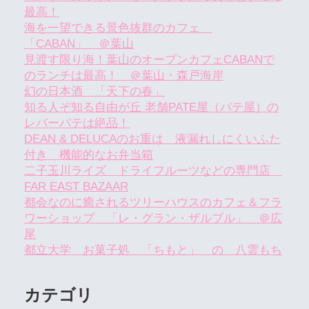
最高！
海を一望できる景色抜群のカフェ
「CABAN」 ＠葉山
見渡す限り海！葉山のオープンカフェCABANで
のランチは最高！ ＠葉山・森戸海岸
幻の日本酒 「天下の春」
知る人ぞ知る自由が丘 老舗PATE屋（パテ屋）の
レバーパテは絶品！
DEAN & DELUCAのお重は 液漏れしにくいふた
付き 機能的なお弁当箱
二子玉川ライズ ドライフルーツなどの専門店
FAR EAST BAZAAR
都会なのに癒されるツリーハウスのカフェ＆フラ
ワーショップ 「レ・グラン・ザルブル」 ＠広
尾
都立大学 お菓子処 「ちもと」 の 八雲もち
カテゴリ