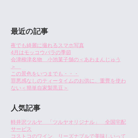
最近の記事
夜でも綺麗に撮れるスマホ写真
4月はモッコウバラの季節
会津柳津名物 小池菓子舗の＜あわまんじゅう
＞
この景色をいつまでも・・・
罪悪感なしのティータイムのお供に。重曹を使わ
ない＜簡単自家製黒豆＞
人気記事
軽井沢ツルヤ 「ツルヤオリジナル」 全国宅配
サービス
コストコのワイン リーズナブルで美味しいって