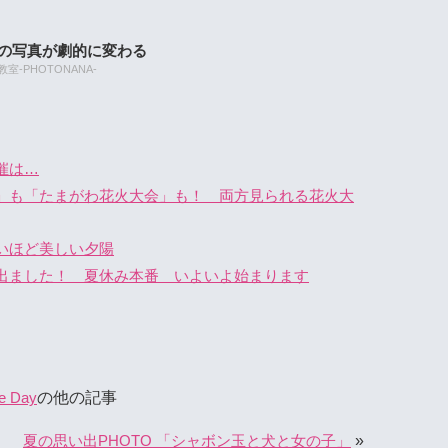
たの写真が劇的に変わる
-PHOTONANA-
催は…
」も「たまがわ花火大会」も！ 両方見られる花火大
いほど美しい夕陽
出ました！ 夏休み本番 いよいよ始まります
の他の記事
e Day
»
夏の思い出PHOTO 「シャボン玉と犬と女の子」