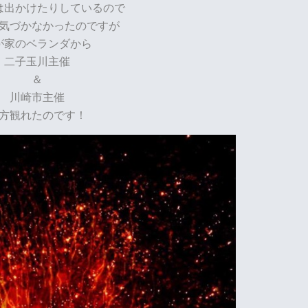
は出かけたりしているので
気づかなかったのですが
が家のベランダから
二子玉川主催
＆
川崎市主催
方観れたのです！