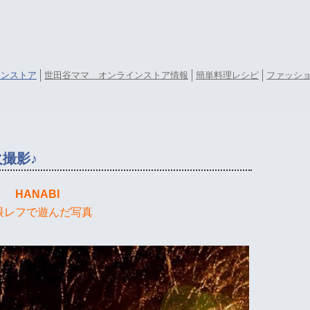
ラインストア
世田谷ママ オンラインストア情報
簡単料理レシピ
ファッシ
撮影♪
HANABI
眼レフで遊んだ写真