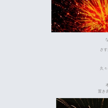
さす
久々
置き