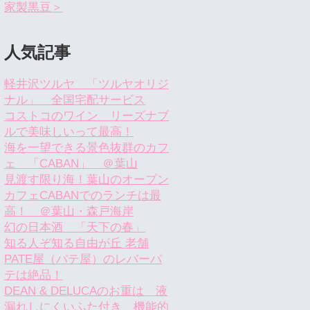
家製黒豆＞
人気記事
軽井沢ツルヤ 「ツルヤオリジ
ナル」 全国宅配サービス
コストコのワイン リーズナブ
ルで美味しいって最高！
海を一望できる景色抜群のカフ
ェ 「CABAN」 ＠葉山
見渡す限り海！葉山のオープン
カフェCABANでのランチは最
高！ ＠葉山・森戸海岸
幻の日本酒 「天下の春」
知る人ぞ知る自由が丘 老舗
PATE屋（パテ屋）のレバーパ
テは絶品！
DEAN & DELUCAのお重は 液
漏れしにくいふた付き 機能的