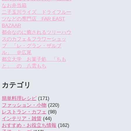
なお弁当箱
二子玉川ライズ ドライフルー
ツなどの専門店 FAR EAST
BAZAAR
都会なのに癒されるツリーハウ
スのカフェ＆フラワーショッ
プ 「レ・グラン・ザルブ
ル」 ＠広尾
都立大学 お菓子処 「ちも
と」 の 八雲もち
カテゴリ
簡単料理レシピ
(171)
ファッション・小物
(220)
レストラン・カフェ
(98)
インテリア・雑貨
(44)
おすすめ・お役立ち情報
(162)