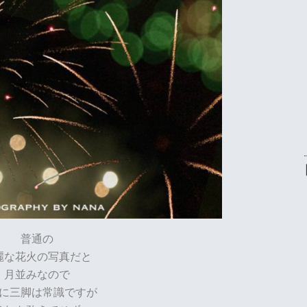
普通の
麗な
花火の写真だと
月並みなので
に三脚は常識ですが