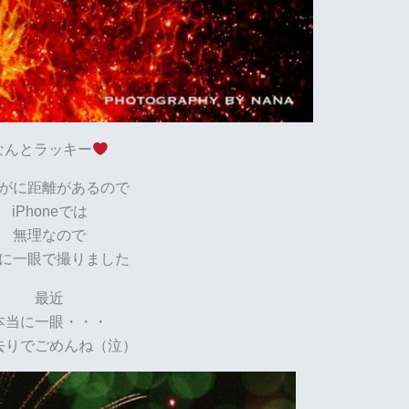
なんとラッキー
がに距離があるので
iPhoneでは
無理なので
に一眼で撮りました
最近
本当に一眼・・・
去りでごめんね（泣）