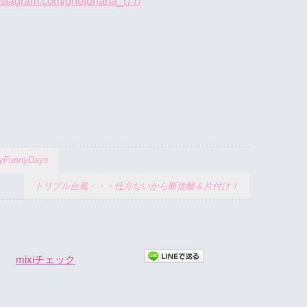
instagram.com/photonana_t77/
unnyDays
トリプル台風・・・仕方ないから断捨離＆片付け！
mixiチェック