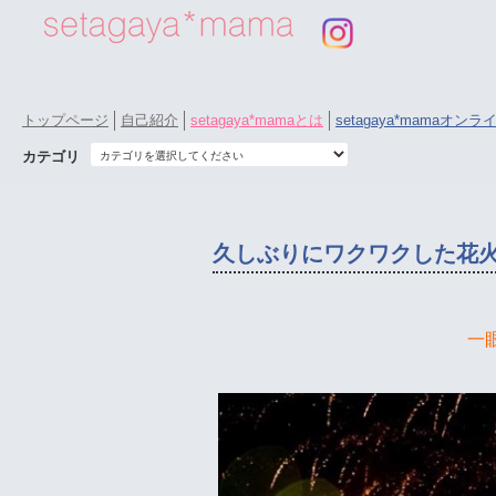
トップページ
自己紹介
setagaya*mamaとは
setagaya*mamaオン
カテゴリ
久しぶりにワクワクした花火
一