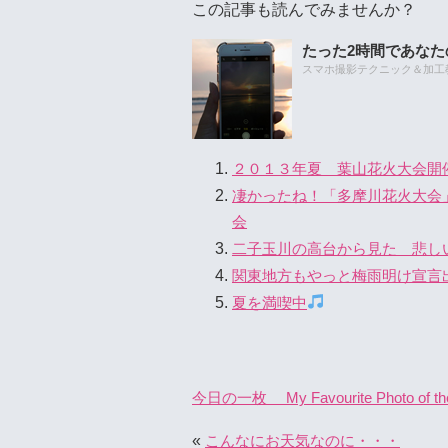
この記事も読んでみませんか？
たった2時間であな
スマホ撮影テクニック＆加工教室
２０１３年夏 葉山花火大会開
凄かったね！「多摩川花火大会
会
二子玉川の高台から見た 悲し
関東地方もやっと梅雨明け宣言
夏を満喫中
今日の一枚 My Favourite Photo of th
«
こんなにお天気なのに・・・