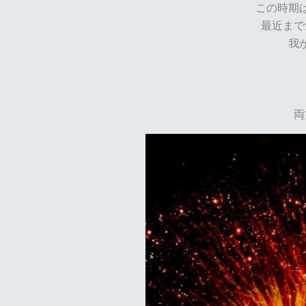
この時期
最近まで
我
両