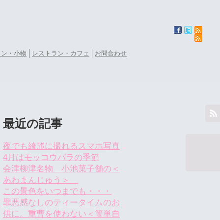
ョン・小物
レストラン・カフェ
お問合わせ
最近の記事
夜でも綺麗に撮れるスマホ写真
4月はモッコウバラの季節
会津柳津名物 小池菓子舗の＜
あわまんじゅう＞
この景色をいつまでも・・・
罪悪感なしのティータイムのお
供に。重曹を使わない＜簡単自