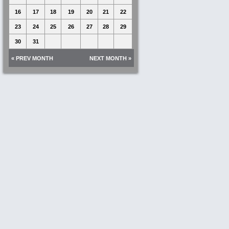
16
17
18
19
20
21
22
23
24
25
26
27
28
29
30
31
« PREV MONTH
NEXT MONTH »