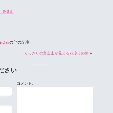
 ＠葉山
の他の記事
e Day
»
くっきりの富士山が見える花冷えの朝
ださい
コメント: