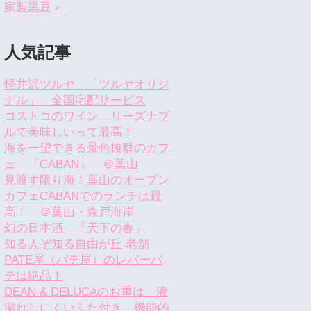
家製黒豆＞
人気記事
軽井沢ツルヤ 「ツルヤオリジ
ナル」 全国宅配サービス
コストコのワイン リーズナブ
ルで美味しいって最高！
海を一望できる景色抜群のカフ
ェ 「CABAN」 ＠葉山
見渡す限り海！葉山のオープン
カフェCABANでのランチは最
高！ ＠葉山・森戸海岸
幻の日本酒 「天下の春」
知る人ぞ知る自由が丘 老舗
PATE屋（パテ屋）のレバーパ
テは絶品！
DEAN & DELUCAのお重は 液
漏れしにくいふた付き 機能的