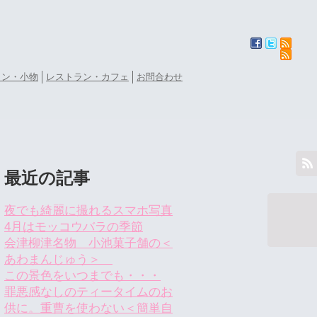
ョン・小物
レストラン・カフェ
お問合わせ
最近の記事
夜でも綺麗に撮れるスマホ写真
4月はモッコウバラの季節
会津柳津名物 小池菓子舗の＜
あわまんじゅう＞
この景色をいつまでも・・・
罪悪感なしのティータイムのお
供に。重曹を使わない＜簡単自