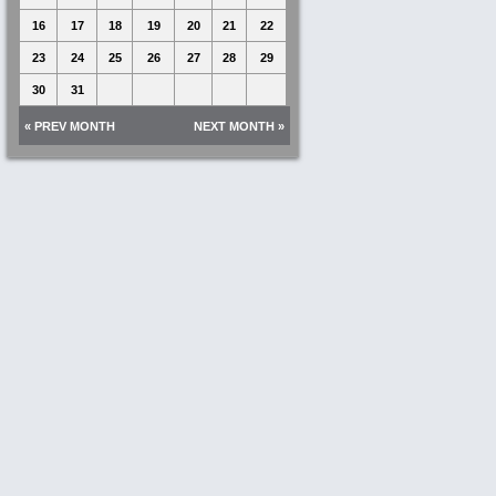
16
17
18
19
20
21
22
23
24
25
26
27
28
29
30
31
« PREV MONTH
NEXT MONTH »