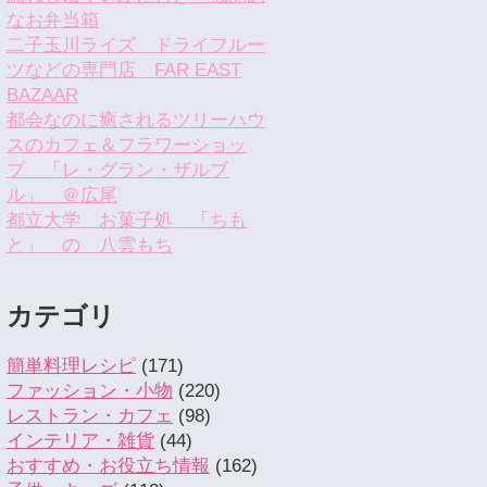
なお弁当箱
二子玉川ライズ ドライフルー
ツなどの専門店 FAR EAST
BAZAAR
都会なのに癒されるツリーハウ
スのカフェ＆フラワーショッ
プ 「レ・グラン・ザルブ
ル」 ＠広尾
都立大学 お菓子処 「ちも
と」 の 八雲もち
カテゴリ
簡単料理レシピ
(171)
ファッション・小物
(220)
レストラン・カフェ
(98)
インテリア・雑貨
(44)
おすすめ・お役立ち情報
(162)