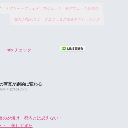
！ ナタリー・ファルメ ブリュット ＠アフェット麻布台
疲れが取れるよ タコサラダごまみそドレッシング
mixiチェック
たの写真が劇的に変わる
-PHOTONANA-
夏の夕焼け 都内とは思えない・・・
・・ 美しすぎた