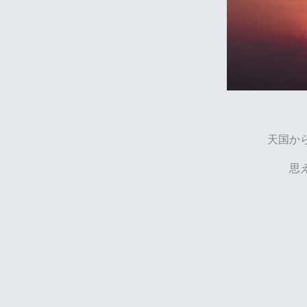
天国か
思