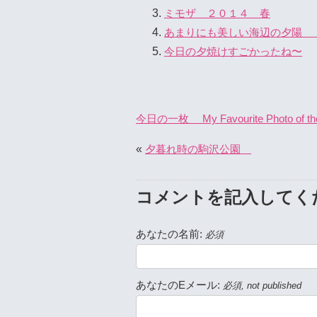
ミモザ ２０１４ 春
あまりにも美しい海辺の夕陽
今日の夕焼けすごかったね〜
今日の一枚 My Favourite Photo of th
«
夕暮れ時の駒沢公園
コメントを記入してく
あなたの名前:
必須
あなたのEメール:
必須, not published