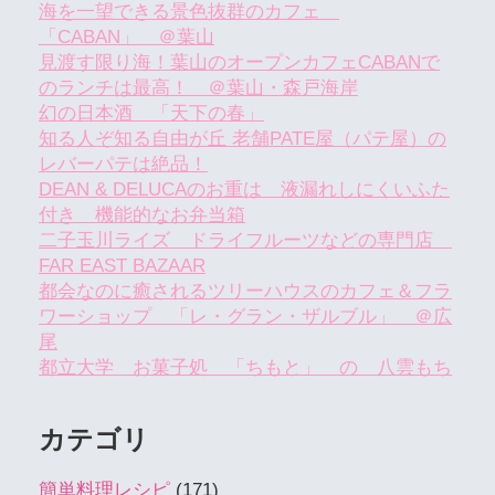
海を一望できる景色抜群のカフェ
「CABAN」 ＠葉山
見渡す限り海！葉山のオープンカフェCABANで
のランチは最高！ ＠葉山・森戸海岸
幻の日本酒 「天下の春」
知る人ぞ知る自由が丘 老舗PATE屋（パテ屋）の
レバーパテは絶品！
DEAN & DELUCAのお重は 液漏れしにくいふた
付き 機能的なお弁当箱
二子玉川ライズ ドライフルーツなどの専門店
FAR EAST BAZAAR
都会なのに癒されるツリーハウスのカフェ＆フラ
ワーショップ 「レ・グラン・ザルブル」 ＠広
尾
都立大学 お菓子処 「ちもと」 の 八雲もち
カテゴリ
簡単料理レシピ
(171)