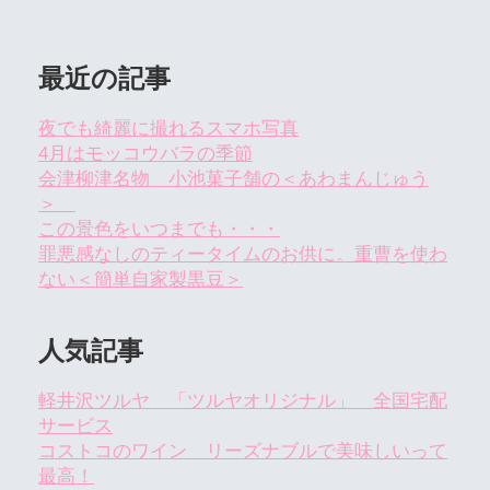
最近の記事
夜でも綺麗に撮れるスマホ写真
4月はモッコウバラの季節
会津柳津名物 小池菓子舗の＜あわまんじゅう
＞
この景色をいつまでも・・・
罪悪感なしのティータイムのお供に。重曹を使わ
ない＜簡単自家製黒豆＞
人気記事
軽井沢ツルヤ 「ツルヤオリジナル」 全国宅配
サービス
コストコのワイン リーズナブルで美味しいって
最高！