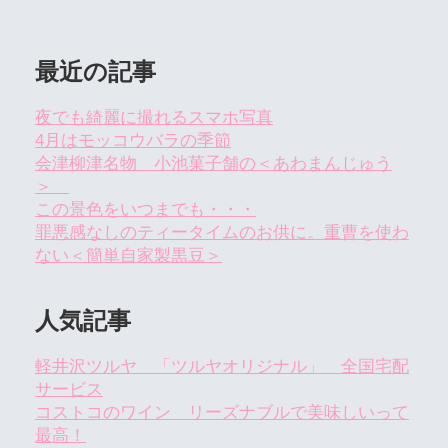
最近の記事
夜でも綺麗に撮れるスマホ写真
4月はモッコウバラの季節
会津柳津名物 小池菓子舗の＜あわまんじゅう
＞
この景色をいつまでも・・・
罪悪感なしのティータイムのお供に。重曹を使わ
ない＜簡単自家製黒豆＞
人気記事
軽井沢ツルヤ 「ツルヤオリジナル」 全国宅配
サービス
コストコのワイン リーズナブルで美味しいって
最高！