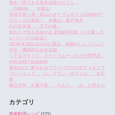
海を一望できる景色抜群のカフェ
「CABAN」 ＠葉山
見渡す限り海！葉山のオープンカフェCABANで
のランチは最高！ ＠葉山・森戸海岸
幻の日本酒 「天下の春」
知る人ぞ知る自由が丘 老舗PATE屋（パテ屋）の
レバーパテは絶品！
DEAN & DELUCAのお重は 液漏れしにくいふた
付き 機能的なお弁当箱
二子玉川ライズ ドライフルーツなどの専門店
FAR EAST BAZAAR
都会なのに癒されるツリーハウスのカフェ＆フラ
ワーショップ 「レ・グラン・ザルブル」 ＠広
尾
都立大学 お菓子処 「ちもと」 の 八雲もち
カテゴリ
簡単料理レシピ
(171)