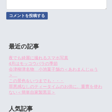
最近の記事
夜でも綺麗に撮れるスマホ写真
4月はモッコウバラの季節
会津柳津名物 小池菓子舗の＜あわまんじゅう
＞
この景色をいつまでも・・・
罪悪感なしのティータイムのお供に。重曹を使わ
ない＜簡単自家製黒豆＞
人気記事