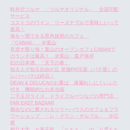
軽井沢ツルヤ 「ツルヤオリジナル」 全国宅配
サービス
コストコのワイン リーズナブルで美味しいって
最高！
海を一望できる景色抜群のカフェ
「CABAN」 ＠葉山
見渡す限り海！葉山のオープンカフェCABANで
のランチは最高！ ＠葉山・森戸海岸
幻の日本酒 「天下の春」
知る人ぞ知る自由が丘 老舗PATE屋（パテ屋）の
レバーパテは絶品！
DEAN & DELUCAのお重は 液漏れしにくいふた
付き 機能的なお弁当箱
二子玉川ライズ ドライフルーツなどの専門店
FAR EAST BAZAAR
都会なのに癒されるツリーハウスのカフェ＆フラ
ワーショップ 「レ・グラン・ザルブル」 ＠広
尾
都立大学 お菓子処 「ちもと」 の 八雲もち