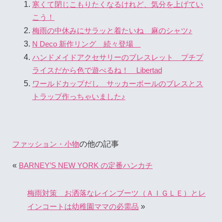
寒くて閉じこもりたくなるけれど、気分を上げてい
こう！
梅雨の中休みにサラッと着たいね 麻のシャツ♪
N Deco 新作リング 続々登場
ハンドメイドアクセサリーのブレスレット プチプ
ライスだから色で遊べるね！ Libertad
ワールドカップだし サッカーボールのブレスとス
トラップ作っちゃいました♪
の他の記事
ファッション・小物
«
BARNEY’S NEW YORK の定番ハンカチ
梅雨対策 お洒落なレインブーツ（ＡＩＧＬＥ）とレ
»
インコートは幼稚園ママの必需品