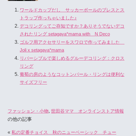
ワールドカップだし サッカーボールのブレスとス
トラップ作っちゃいました♪
デコリングってご存知ですか？ありそうでないデコ
されたリング setagaya*mama with N Deco
ゴルフ用アクセサリーをスワロで作ってみました
Joli x setagaya*mama
リバーシブルで楽しめるグルーデコリング：クロス
リング
葡萄の房のようなコットンパール・リングは便利な
サイズフリー
,
ファッション・小物
世田谷ママ オンラインストア情報
の他の記事
«
私の定番チョイス 秋のニューベーシック チュー