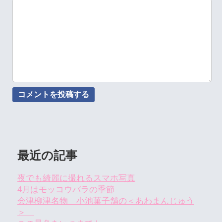
最近の記事
夜でも綺麗に撮れるスマホ写真
4月はモッコウバラの季節
会津柳津名物 小池菓子舗の＜あわまんじゅう
＞