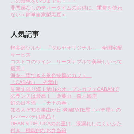
この景色をいつまでも・・・
罪悪感なしのティータイムのお供に。重曹を使わ
ない＜簡単自家製黒豆＞
人気記事
軽井沢ツルヤ 「ツルヤオリジナル」 全国宅配
サービス
コストコのワイン リーズナブルで美味しいって
最高！
海を一望できる景色抜群のカフェ
「CABAN」 ＠葉山
見渡す限り海！葉山のオープンカフェCABANで
のランチは最高！ ＠葉山・森戸海岸
幻の日本酒 「天下の春」
知る人ぞ知る自由が丘 老舗PATE屋（パテ屋）の
レバーパテは絶品！
DEAN & DELUCAのお重は 液漏れしにくいふた
付き 機能的なお弁当箱