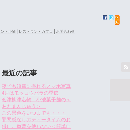
ョン・小物
レストラン・カフェ
お問合わせ
最近の記事
夜でも綺麗に撮れるスマホ写真
4月はモッコウバラの季節
会津柳津名物 小池菓子舗の＜
あわまんじゅう＞
この景色をいつまでも・・・
罪悪感なしのティータイムのお
供に。重曹を使わない＜簡単自