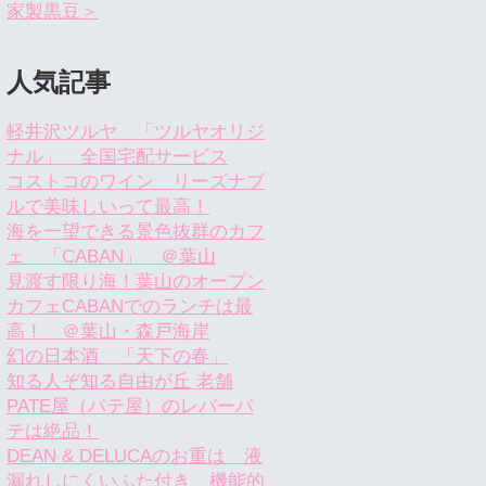
家製黒豆＞
人気記事
軽井沢ツルヤ 「ツルヤオリジ
ナル」 全国宅配サービス
コストコのワイン リーズナブ
ルで美味しいって最高！
海を一望できる景色抜群のカフ
ェ 「CABAN」 ＠葉山
見渡す限り海！葉山のオープン
カフェCABANでのランチは最
高！ ＠葉山・森戸海岸
幻の日本酒 「天下の春」
知る人ぞ知る自由が丘 老舗
PATE屋（パテ屋）のレバーパ
テは絶品！
DEAN & DELUCAのお重は 液
漏れしにくいふた付き 機能的