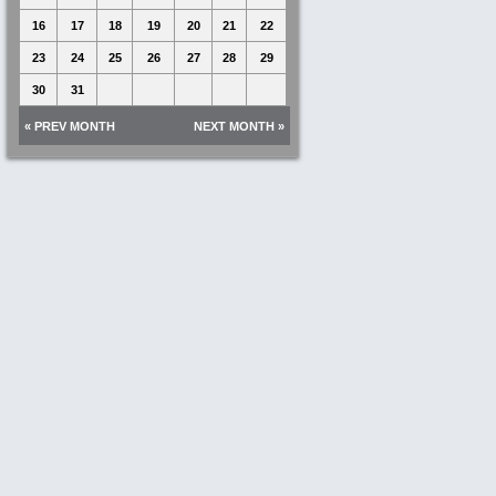
16
17
18
19
20
21
22
23
24
25
26
27
28
29
30
31
« PREV MONTH
NEXT MONTH »