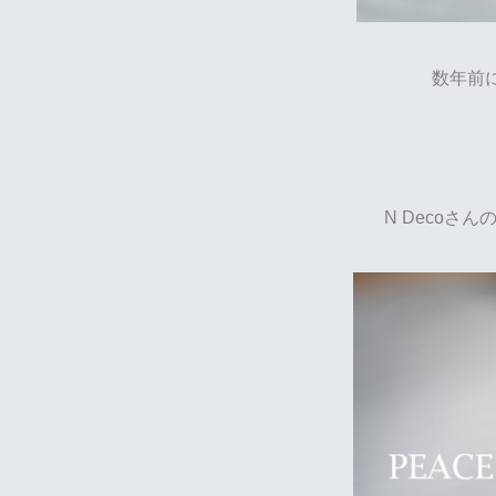
数年前
N Decoさ