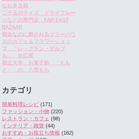
なお弁当箱
二子玉川ライズ ドライフルー
ツなどの専門店 FAR EAST
BAZAAR
都会なのに癒されるツリーハウ
スのカフェ＆フラワーショッ
プ 「レ・グラン・ザルブ
ル」 ＠広尾
都立大学 お菓子処 「ちも
と」 の 八雲もち
カテゴリ
簡単料理レシピ
(171)
ファッション・小物
(220)
レストラン・カフェ
(98)
インテリア・雑貨
(44)
おすすめ・お役立ち情報
(162)