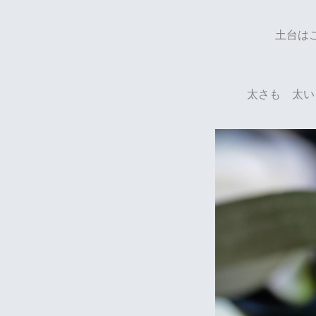
土台は
太さも 太い