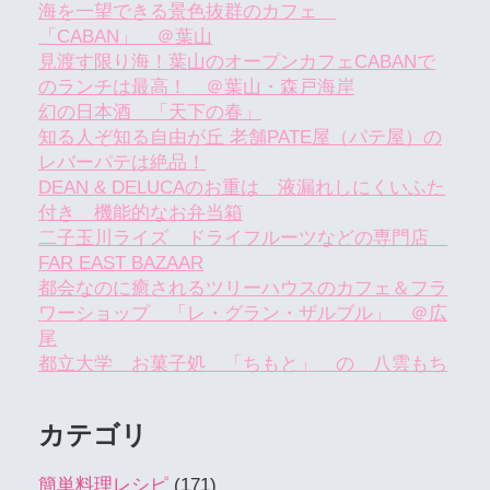
海を一望できる景色抜群のカフェ
「CABAN」 ＠葉山
見渡す限り海！葉山のオープンカフェCABANで
のランチは最高！ ＠葉山・森戸海岸
幻の日本酒 「天下の春」
知る人ぞ知る自由が丘 老舗PATE屋（パテ屋）の
レバーパテは絶品！
DEAN & DELUCAのお重は 液漏れしにくいふた
付き 機能的なお弁当箱
二子玉川ライズ ドライフルーツなどの専門店
FAR EAST BAZAAR
都会なのに癒されるツリーハウスのカフェ＆フラ
ワーショップ 「レ・グラン・ザルブル」 ＠広
尾
都立大学 お菓子処 「ちもと」 の 八雲もち
カテゴリ
簡単料理レシピ
(171)