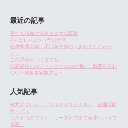
最近の記事
夜でも綺麗に撮れるスマホ写真
4月はモッコウバラの季節
会津柳津名物 小池菓子舗の＜あわまんじゅう
＞
この景色をいつまでも・・・
罪悪感なしのティータイムのお供に。重曹を使わ
ない＜簡単自家製黒豆＞
人気記事
軽井沢ツルヤ 「ツルヤオリジナル」 全国宅配
サービス
コストコのワイン リーズナブルで美味しいって
最高！