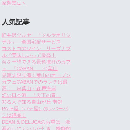
家製黒豆＞
人気記事
軽井沢ツルヤ 「ツルヤオリジ
ナル」 全国宅配サービス
コストコのワイン リーズナブ
ルで美味しいって最高！
海を一望できる景色抜群のカフ
ェ 「CABAN」 ＠葉山
見渡す限り海！葉山のオープン
カフェCABANでのランチは最
高！ ＠葉山・森戸海岸
幻の日本酒 「天下の春」
知る人ぞ知る自由が丘 老舗
PATE屋（パテ屋）のレバーパ
テは絶品！
DEAN & DELUCAのお重は 液
漏れしにくいふた付き 機能的