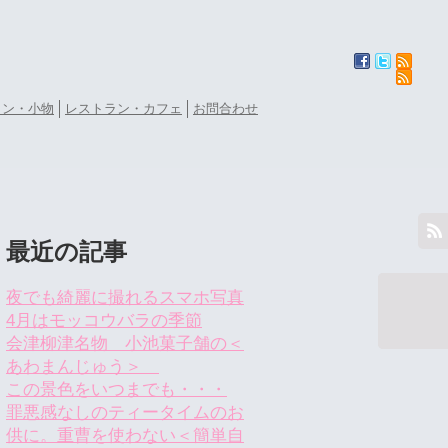
ョン・小物
レストラン・カフェ
お問合わせ
最近の記事
夜でも綺麗に撮れるスマホ写真
4月はモッコウバラの季節
会津柳津名物 小池菓子舗の＜
あわまんじゅう＞
この景色をいつまでも・・・
罪悪感なしのティータイムのお
供に。重曹を使わない＜簡単自