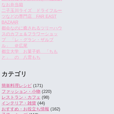
なお弁当箱
二子玉川ライズ ドライフルー
ツなどの専門店 FAR EAST
BAZAAR
都会なのに癒されるツリーハウ
スのカフェ＆フラワーショッ
プ 「レ・グラン・ザルブ
ル」 ＠広尾
都立大学 お菓子処 「ちも
と」 の 八雲もち
カテゴリ
簡単料理レシピ
(171)
ファッション・小物
(220)
レストラン・カフェ
(98)
インテリア・雑貨
(44)
おすすめ・お役立ち情報
(162)