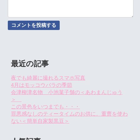
最近の記事
夜でも綺麗に撮れるスマホ写真
4月はモッコウバラの季節
会津柳津名物 小池菓子舗の＜あわまんじゅう
＞
この景色をいつまでも・・・
罪悪感なしのティータイムのお供に。重曹を使わ
ない＜簡単自家製黒豆＞