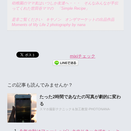
幼稚園のママ友はいつしか友達へ・・・ そんなみんなが手伝
ってくれた世田谷ママの 「Simple Recipe」
是非ご覧ください キヤノン オンザマーケットの出品作品
Moments of My Life 2 photography by nana
mixiチェック
この記事も読んでみませんか？
たった2時間であなたの写真が劇的に変わ
る
スマホ撮影テクニック＆加工教室-PHOTONANA-