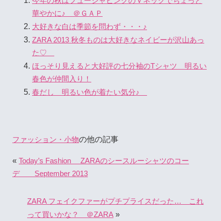
今年の秋はフューシャピンクのＶネックでちょっと
華やかに♪ ＠ＧＡＰ
大好きな白は季節を問わず・・・♪
ZARA 2013 秋冬ものは大好きなネイビーが沢山あっ
た♡
ほっそり見えると大好評の七分袖のTシャツ 明るい
春色が仲間入り！
春だし 明るい色が着たい気分♪
の他の記事
ファッション・小物
«
Today’s Fashion ZARAのシースルーシャツのコー
デ September 2013
ZARA フェイクファーがプチプライスだった… これ
»
って買いかな？ ＠ZARA