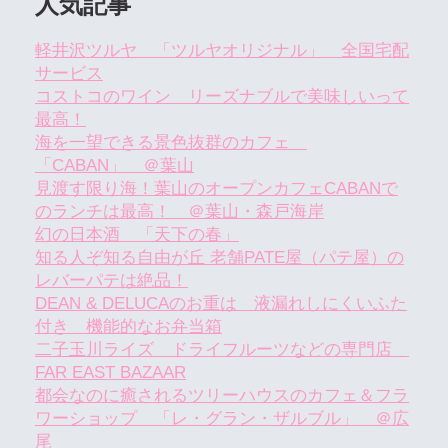
人気記事
軽井沢ツルヤ 「ツルヤオリジナル」 全国宅配
サービス
コストコのワイン リーズナブルで美味しいって
最高！
海を一望できる景色抜群のカフェ
「CABAN」 ＠葉山
見渡す限り海！葉山のオープンカフェCABANで
のランチは最高！ ＠葉山・森戸海岸
幻の日本酒 「天下の春」
知る人ぞ知る自由が丘 老舗PATE屋（パテ屋）の
レバーパテは絶品！
DEAN & DELUCAのお重は 液漏れしにくいふた
付き 機能的なお弁当箱
二子玉川ライズ ドライフルーツなどの専門店
FAR EAST BAZAAR
都会なのに癒されるツリーハウスのカフェ＆フラ
ワーショップ 「レ・グラン・ザルブル」 ＠広
尾