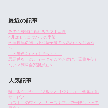
最近の記事
夜でも綺麗に撮れるスマホ写真
4月はモッコウバラの季節
会津柳津名物 小池菓子舗の＜あわまんじゅう
＞
この景色をいつまでも・・・
罪悪感なしのティータイムのお供に。重曹を使わ
ない＜簡単自家製黒豆＞
人気記事
軽井沢ツルヤ 「ツルヤオリジナル」 全国宅配
サービス
コストコのワイン リーズナブルで美味しいって