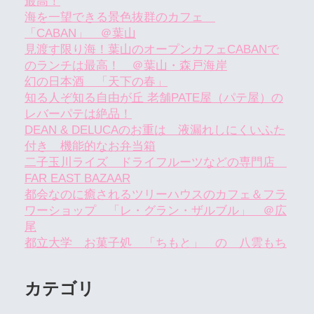
最高！
海を一望できる景色抜群のカフェ
「CABAN」 ＠葉山
見渡す限り海！葉山のオープンカフェCABANで
のランチは最高！ ＠葉山・森戸海岸
幻の日本酒 「天下の春」
知る人ぞ知る自由が丘 老舗PATE屋（パテ屋）の
レバーパテは絶品！
DEAN & DELUCAのお重は 液漏れしにくいふた
付き 機能的なお弁当箱
二子玉川ライズ ドライフルーツなどの専門店
FAR EAST BAZAAR
都会なのに癒されるツリーハウスのカフェ＆フラ
ワーショップ 「レ・グラン・ザルブル」 ＠広
尾
都立大学 お菓子処 「ちもと」 の 八雲もち
カテゴリ