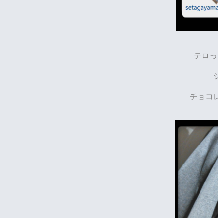
テロっ
チョコ