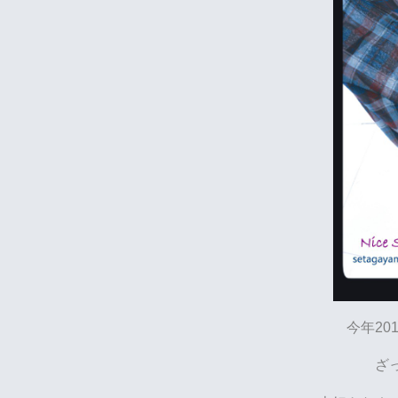
今年20
ざ