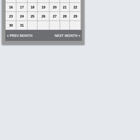
16
17
18
19
20
21
22
23
24
25
26
27
28
29
30
31
« PREV MONTH
NEXT MONTH »