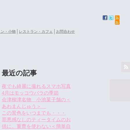
ョン・小物
レストラン・カフェ
お問合わせ
最近の記事
夜でも綺麗に撮れるスマホ写真
4月はモッコウバラの季節
会津柳津名物 小池菓子舗の＜
あわまんじゅう＞
この景色をいつまでも・・・
罪悪感なしのティータイムのお
供に。重曹を使わない＜簡単自