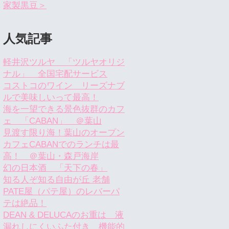
家製黒豆＞
人気記事
軽井沢ツルヤ 「ツルヤオリジ
ナル」 全国宅配サービス
コストコのワイン リーズナブ
ルで美味しいって最高！
海を一望できる景色抜群のカフ
ェ 「CABAN」 ＠葉山
見渡す限り海！葉山のオープン
カフェCABANでのランチは最
高！ ＠葉山・森戸海岸
幻の日本酒 「天下の春」
知る人ぞ知る自由が丘 老舗
PATE屋（パテ屋）のレバーパ
テは絶品！
DEAN & DELUCAのお重は 液
漏れしにくいふた付き 機能的