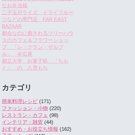
なお弁当箱
二子玉川ライズ ドライフルー
ツなどの専門店 FAR EAST
BAZAAR
都会なのに癒されるツリーハウ
スのカフェ＆フラワーショッ
プ 「レ・グラン・ザルブ
ル」 ＠広尾
都立大学 お菓子処 「ちも
と」 の 八雲もち
カテゴリ
簡単料理レシピ
(171)
ファッション・小物
(220)
レストラン・カフェ
(98)
インテリア・雑貨
(44)
おすすめ・お役立ち情報
(162)