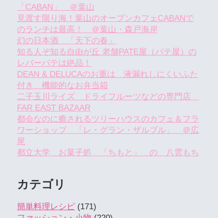
「CABAN」 ＠葉山
見渡す限り海！葉山のオープンカフェCABANで
のランチは最高！ ＠葉山・森戸海岸
幻の日本酒 「天下の春」
知る人ぞ知る自由が丘 老舗PATE屋（パテ屋）の
レバーパテは絶品！
DEAN & DELUCAのお重は 液漏れしにくいふた
付き 機能的なお弁当箱
二子玉川ライズ ドライフルーツなどの専門店
FAR EAST BAZAAR
都会なのに癒されるツリーハウスのカフェ＆フラ
ワーショップ 「レ・グラン・ザルブル」 ＠広
尾
都立大学 お菓子処 「ちもと」 の 八雲もち
カテゴリ
簡単料理レシピ
(171)
ファッション・小物
(220)