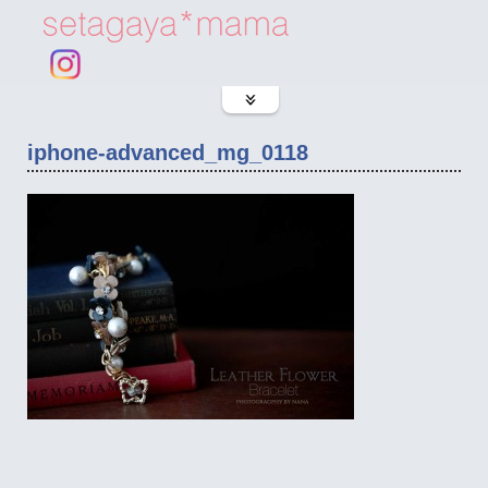
iphone-advanced_mg_0118