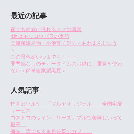
最近の記事
夜でも綺麗に撮れるスマホ写真
4月はモッコウバラの季節
会津柳津名物 小池菓子舗の＜あわまんじゅう
＞
この景色をいつまでも・・・
罪悪感なしのティータイムのお供に。重曹を使わ
ない＜簡単自家製黒豆＞
人気記事
軽井沢ツルヤ 「ツルヤオリジナル」 全国宅配
サービス
コストコのワイン リーズナブルで美味しいって
最高！
海を一望できる景色抜群のカフェ