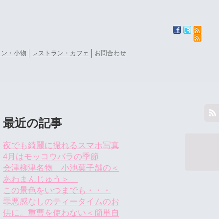
ョン・小物
レストラン・カフェ
お問合わせ
最近の記事
夜でも綺麗に撮れるスマホ写真
4月はモッコウバラの季節
会津柳津名物 小池菓子舗の＜
あわまんじゅう＞
この景色をいつまでも・・・
罪悪感なしのティータイムのお
供に。重曹を使わない＜簡単自