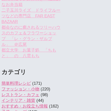
なお弁当箱
二子玉川ライズ ドライフルー
ツなどの専門店 FAR EAST
BAZAAR
都会なのに癒されるツリーハウ
スのカフェ＆フラワーショッ
プ 「レ・グラン・ザルブ
ル」 ＠広尾
都立大学 お菓子処 「ちも
と」 の 八雲もち
カテゴリ
簡単料理レシピ
(171)
ファッション・小物
(220)
レストラン・カフェ
(98)
インテリア・雑貨
(44)
おすすめ・お役立ち情報
(162)