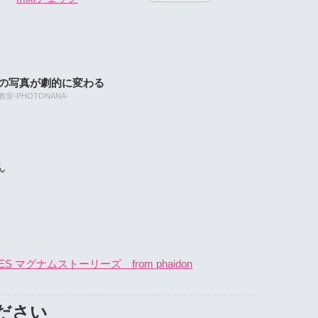
たの写真が劇的に変わる
-PHOTONANA-
ん
S マグナムストーリーズ from phaidon
ださい