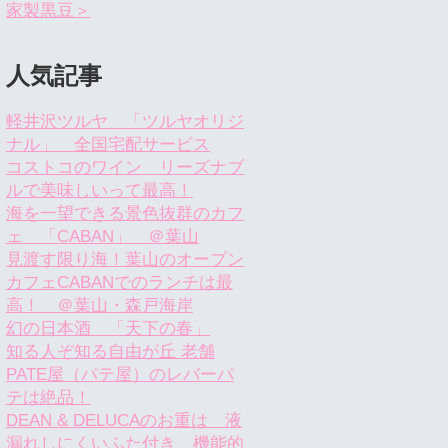
家製黒豆＞
人気記事
軽井沢ツルヤ 「ツルヤオリジ
ナル」 全国宅配サービス
コストコのワイン リーズナブ
ルで美味しいって最高！
海を一望できる景色抜群のカフ
ェ 「CABAN」 ＠葉山
見渡す限り海！葉山のオープン
カフェCABANでのランチは最
高！ ＠葉山・森戸海岸
幻の日本酒 「天下の春」
知る人ぞ知る自由が丘 老舗
PATE屋（パテ屋）のレバーパ
テは絶品！
DEAN & DELUCAのお重は 液
漏れしにくいふた付き 機能的