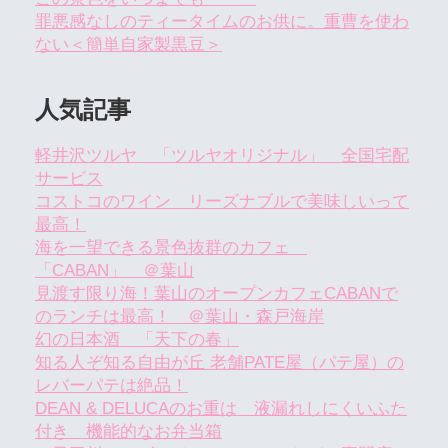
罪悪感なしのティータイムのお供に。重曹を使わ
ない＜簡単自家製黒豆＞
人気記事
軽井沢ツルヤ 「ツルヤオリジナル」 全国宅配
サービス
コストコのワイン リーズナブルで美味しいって
最高！
海を一望できる景色抜群のカフェ
「CABAN」 ＠葉山
見渡す限り海！葉山のオープンカフェCABANで
のランチは最高！ ＠葉山・森戸海岸
幻の日本酒 「天下の春」
知る人ぞ知る自由が丘 老舗PATE屋（パテ屋）の
レバーパテは絶品！
DEAN & DELUCAのお重は 液漏れしにくいふた
付き 機能的なお弁当箱