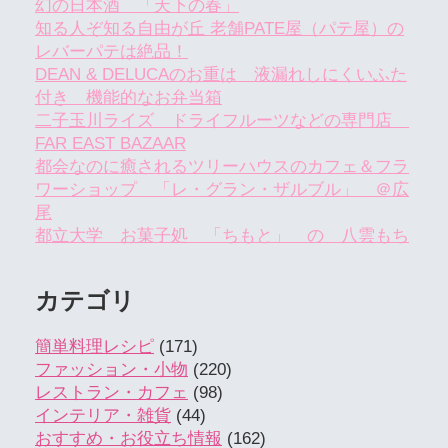
幻の日本酒 「天下の春」
知る人ぞ知る自由が丘 老舗PATE屋（パテ屋）の
レバーパテは絶品！
DEAN & DELUCAのお重は 液漏れしにくいふた
付き 機能的なお弁当箱
二子玉川ライズ ドライフルーツなどの専門店
FAR EAST BAZAAR
都会なのに癒されるツリーハウスのカフェ＆フラ
ワーショップ 「レ・グラン・ザルブル」 ＠広
尾
都立大学 お菓子処 「ちもと」 の 八雲もち
カテゴリ
簡単料理レシピ
(171)
ファッション・小物
(220)
レストラン・カフェ
(98)
インテリア・雑貨
(44)
おすすめ・お役立ち情報
(162)