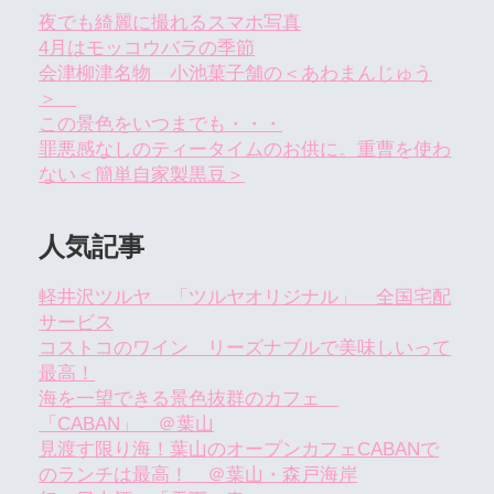
夜でも綺麗に撮れるスマホ写真
4月はモッコウバラの季節
会津柳津名物 小池菓子舗の＜あわまんじゅう
＞
この景色をいつまでも・・・
罪悪感なしのティータイムのお供に。重曹を使わ
ない＜簡単自家製黒豆＞
人気記事
軽井沢ツルヤ 「ツルヤオリジナル」 全国宅配
サービス
コストコのワイン リーズナブルで美味しいって
最高！
海を一望できる景色抜群のカフェ
「CABAN」 ＠葉山
見渡す限り海！葉山のオープンカフェCABANで
のランチは最高！ ＠葉山・森戸海岸