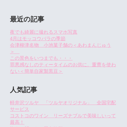
最近の記事
夜でも綺麗に撮れるスマホ写真
4月はモッコウバラの季節
会津柳津名物 小池菓子舗の＜あわまんじゅう
＞
この景色をいつまでも・・・
罪悪感なしのティータイムのお供に。重曹を使わ
ない＜簡単自家製黒豆＞
人気記事
軽井沢ツルヤ 「ツルヤオリジナル」 全国宅配
サービス
コストコのワイン リーズナブルで美味しいって
最高！