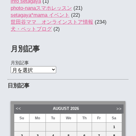
info setagaya
(1)
photo-nanaスマホレッスン
(21)
setagaya*mama イベント
(22)
世田谷ママ オンラインストア情報
(234)
犬・ペットブログ
(2)
月別記事
月別記事
日別記事
AUGUST
2026
Su
Mo
Tu
We
Th
Fr
Sa
1
2
3
4
5
6
7
8