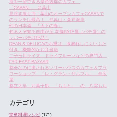
海を一望できる景色抜群のカフェ
「CABAN」 ＠葉山
見渡す限り海！葉山のオープンカフェCABANで
のランチは最高！ ＠葉山・森戸海岸
幻の日本酒 「天下の春」
知る人ぞ知る自由が丘 老舗PATE屋（パテ屋）の
レバーパテは絶品！
DEAN & DELUCAのお重は 液漏れしにくいふた
付き 機能的なお弁当箱
二子玉川ライズ ドライフルーツなどの専門店
FAR EAST BAZAAR
都会なのに癒されるツリーハウスのカフェ＆フラ
ワーショップ 「レ・グラン・ザルブル」 ＠広
尾
都立大学 お菓子処 「ちもと」 の 八雲もち
カテゴリ
簡単料理レシピ
(171)