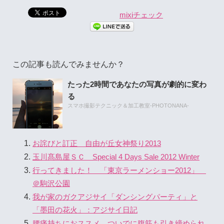
mixiチェック
この記事も読んでみませんか？
たった2時間であなたの写真が劇的に変わ
る
スマホ撮影テクニック＆加工教室-PHOTONANA-
お詫びと訂正 自由が丘女神祭り2013
玉川髙島屋ＳＣ Special 4 Days Sale 2012 Winter
行ってきました！ 「東京ラーメンショー2012」
＠駒沢公園
我が家のガクアジサイ「ダンシングパーティ」と
「墨田の花火」：アジサイ日記
腰痛持ちにおススメ ついでに腹筋も引き締められ