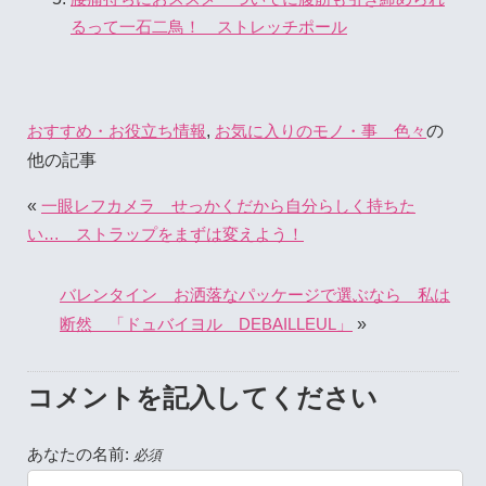
るって一石二鳥！ ストレッチポール
,
の
おすすめ・お役立ち情報
お気に入りのモノ・事 色々
他の記事
«
一眼レフカメラ せっかくだから自分らしく持ちた
い… ストラップをまずは変えよう！
バレンタイン お洒落なパッケージで選ぶなら 私は
»
断然 「ドュバイヨル DEBAILLEUL」
コメントを記入してください
あなたの名前:
必須