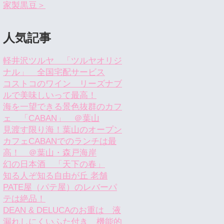
家製黒豆＞
人気記事
軽井沢ツルヤ 「ツルヤオリジ
ナル」 全国宅配サービス
コストコのワイン リーズナブ
ルで美味しいって最高！
海を一望できる景色抜群のカフ
ェ 「CABAN」 ＠葉山
見渡す限り海！葉山のオープン
カフェCABANでのランチは最
高！ ＠葉山・森戸海岸
幻の日本酒 「天下の春」
知る人ぞ知る自由が丘 老舗
PATE屋（パテ屋）のレバーパ
テは絶品！
DEAN & DELUCAのお重は 液
漏れしにくいふた付き 機能的