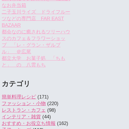
なお弁当箱
二子玉川ライズ ドライフルー
ツなどの専門店 FAR EAST
BAZAAR
都会なのに癒されるツリーハウ
スのカフェ＆フラワーショッ
プ 「レ・グラン・ザルブ
ル」 ＠広尾
都立大学 お菓子処 「ちも
と」 の 八雲もち
カテゴリ
簡単料理レシピ
(171)
ファッション・小物
(220)
レストラン・カフェ
(98)
インテリア・雑貨
(44)
おすすめ・お役立ち情報
(162)