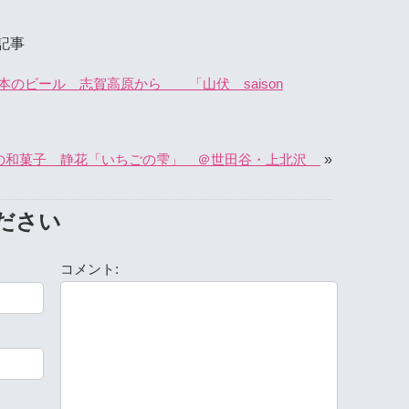
記事
のビール 志賀高原から 「山伏 saison
»
の和菓子 静花「いちごの雫」 ＠世田谷・上北沢
ださい
コメント: