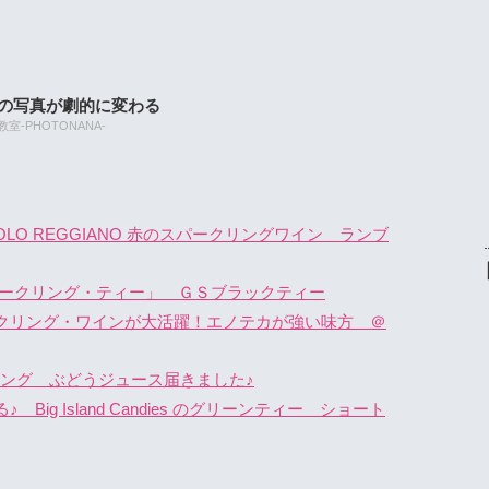
たの写真が劇的に変わる
-PHOTONANA-
LO REGGIANO 赤のスパークリングワイン ランブ
パークリング・ティー」 ＧＳブラックティー
クリング・ワインが大活躍！エノテカが強い味方 ＠
クリング ぶどうジュース届きました♪
ig Island Candies のグリーンティー ショート