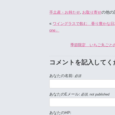
,
の他の
手土産・お持たせ
お取り寄せ
«
ワイングラスで飲む 香り豊かな日本
one」
季節限定 いちご丸ごと
コメントを記入してく
あなたの名前:
必須
あなたのEメール:
必須, not published
あなたのHP: