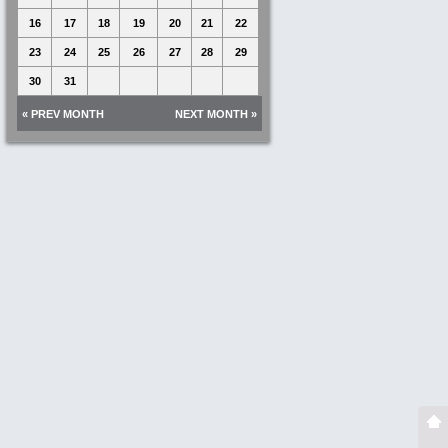
16
17
18
19
20
21
22
23
24
25
26
27
28
29
30
31
« PREV MONTH
NEXT MONTH »