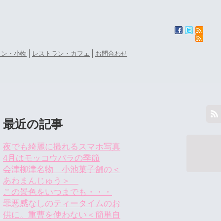
ョン・小物
レストラン・カフェ
お問合わせ
最近の記事
夜でも綺麗に撮れるスマホ写真
4月はモッコウバラの季節
会津柳津名物 小池菓子舗の＜
あわまんじゅう＞
この景色をいつまでも・・・
罪悪感なしのティータイムのお
供に。重曹を使わない＜簡単自