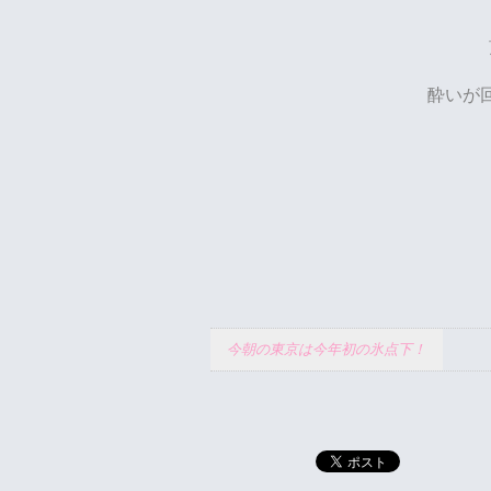
酔いが
今朝の東京は今年初の氷点下！