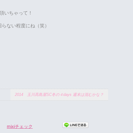
頂いちゃって！
回らない程度にね（笑）
2014 玉川髙島屋SC冬の４days 週末は混むかな？
mixiチェック