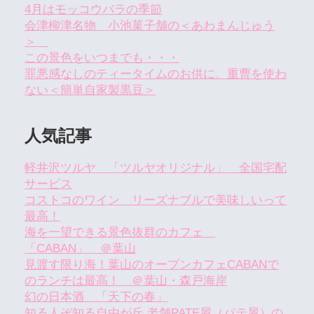
4月はモッコウバラの季節
会津柳津名物 小池菓子舗の＜あわまんじゅう
＞
この景色をいつまでも・・・
罪悪感なしのティータイムのお供に。重曹を使わ
ない＜簡単自家製黒豆＞
人気記事
軽井沢ツルヤ 「ツルヤオリジナル」 全国宅配
サービス
コストコのワイン リーズナブルで美味しいって
最高！
海を一望できる景色抜群のカフェ
「CABAN」 ＠葉山
見渡す限り海！葉山のオープンカフェCABANで
のランチは最高！ ＠葉山・森戸海岸
幻の日本酒 「天下の春」
知る人ぞ知る自由が丘 老舗PATE屋（パテ屋）の