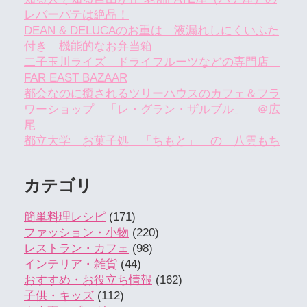
レバーパテは絶品！
DEAN & DELUCAのお重は 液漏れしにくいふた
付き 機能的なお弁当箱
二子玉川ライズ ドライフルーツなどの専門店
FAR EAST BAZAAR
都会なのに癒されるツリーハウスのカフェ＆フラ
ワーショップ 「レ・グラン・ザルブル」 ＠広
尾
都立大学 お菓子処 「ちもと」 の 八雲もち
カテゴリ
簡単料理レシピ
(171)
ファッション・小物
(220)
レストラン・カフェ
(98)
インテリア・雑貨
(44)
おすすめ・お役立ち情報
(162)
子供・キッズ
(112)