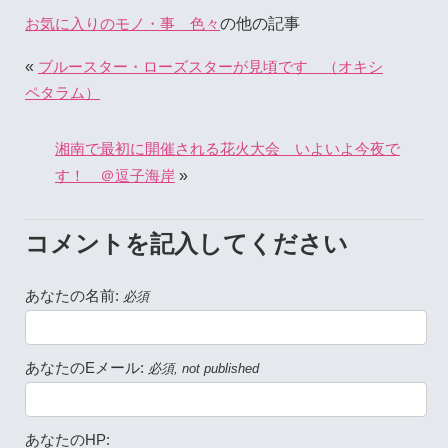
の他の記事
お気に入りのモノ・事 色々
«
ブルースター・ローズスターが見頃です （オキシ
ペタラム）
湘南で最初に開催される花火大会 いよいよ今夜で
»
す！ ＠逗子海岸
コメントを記入してください
あなたの名前:
必須
あなたのEメール:
必須, not published
あなたのHP: