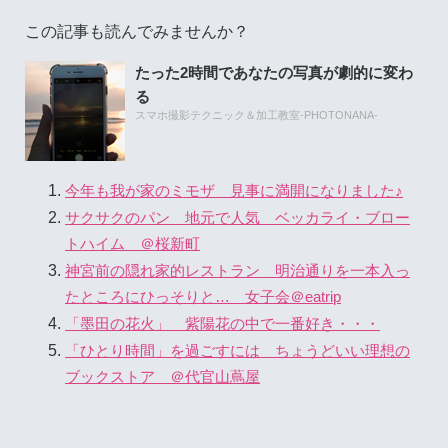
この記事も読んでみませんか？
たった2時間であなたの写真が劇的に変わ
る
スマホ撮影テクニック＆加工教室-PHOTONANA-
今年も我が家のミモザ 見事に満開になりました♪
サクサクのパン 地元で人気 ベッカライ・ブロー
トハイム ＠桜新町
神宮前の隠れ家的レストラン 明治通りを一本入っ
たところにひっそりと… 女子会＠eatrip
「墨田の花火」 紫陽花の中で一番好き・・・
「ひとり時間」を過ごすには ちょうどいい理想の
ブックストア ＠代官山蔦屋