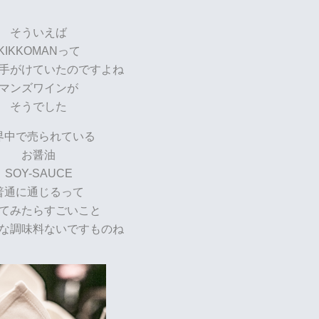
そういえば
KIKKOMANって
手がけていたのですよね
マンズワインが
そうでした
界中で売られている
お醤油
SOY-SAUCE
普通に通じるって
てみたらすごいこと
な調味料ないですものね