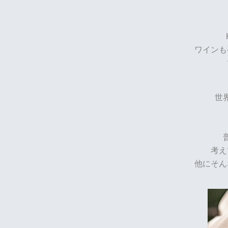
ワインも
世
考え
他にそん