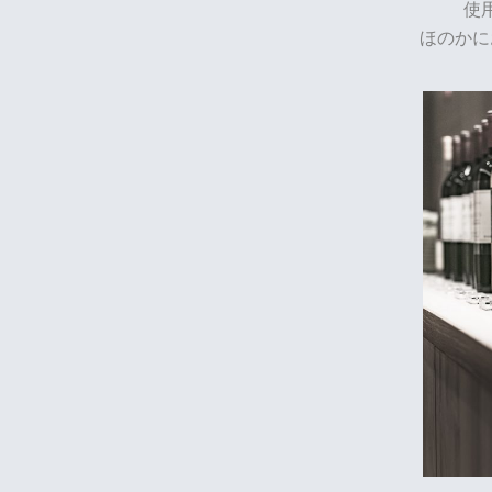
使
ほのかに