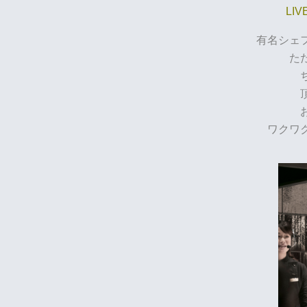
LIV
有名シェ
た
ワクワ