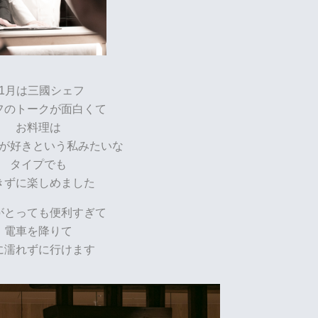
11月は三國シェフ
フのトークが面白くて
お料理は
が好きという私みたいな
タイプでも
きずに楽しめました
がとっても便利すぎて
電車を降りて
に濡れずに行けます