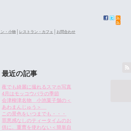
ョン・小物
レストラン・カフェ
お問合わせ
最近の記事
夜でも綺麗に撮れるスマホ写真
4月はモッコウバラの季節
会津柳津名物 小池菓子舗の＜
あわまんじゅう＞
この景色をいつまでも・・・
罪悪感なしのティータイムのお
供に。重曹を使わない＜簡単自