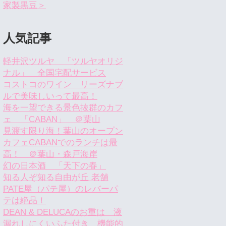
家製黒豆＞
人気記事
軽井沢ツルヤ 「ツルヤオリジ
ナル」 全国宅配サービス
コストコのワイン リーズナブ
ルで美味しいって最高！
海を一望できる景色抜群のカフ
ェ 「CABAN」 ＠葉山
見渡す限り海！葉山のオープン
カフェCABANでのランチは最
高！ ＠葉山・森戸海岸
幻の日本酒 「天下の春」
知る人ぞ知る自由が丘 老舗
PATE屋（パテ屋）のレバーパ
テは絶品！
DEAN & DELUCAのお重は 液
漏れしにくいふた付き 機能的