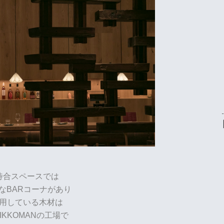
待合スペースでは
なBARコーナがあり
用している木材は
IKKOMANの工場で