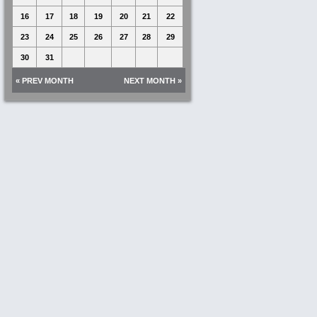
16
17
18
19
20
21
22
23
24
25
26
27
28
29
30
31
« PREV MONTH
NEXT MONTH »