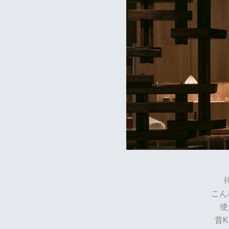
こん
使
昔K