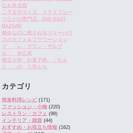
なお弁当箱
二子玉川ライズ ドライフルー
ツなどの専門店 FAR EAST
BAZAAR
都会なのに癒されるツリーハウ
スのカフェ＆フラワーショッ
プ 「レ・グラン・ザルブ
ル」 ＠広尾
都立大学 お菓子処 「ちも
と」 の 八雲もち
カテゴリ
簡単料理レシピ
(171)
ファッション・小物
(220)
レストラン・カフェ
(98)
インテリア・雑貨
(44)
おすすめ・お役立ち情報
(162)