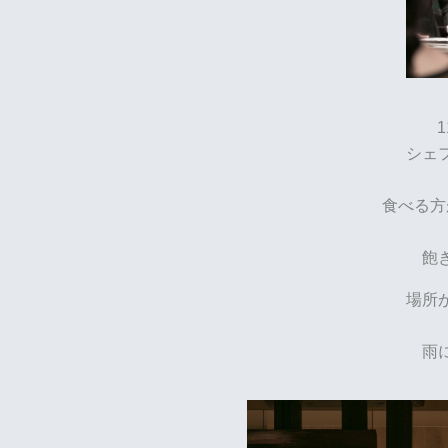
シェ
食べる方
飽
場所
雨