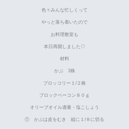
色々みんな忙しくって
やっと落ち着いたので
お料理教室も
本日再開しました♡
材料
かぶ 3株
ブロッコリー１/２株
ブロックベーコン８０ｇ
オリーブオイル適量・塩こしょう
① かぶは皮をむき 縦に１/８に切る