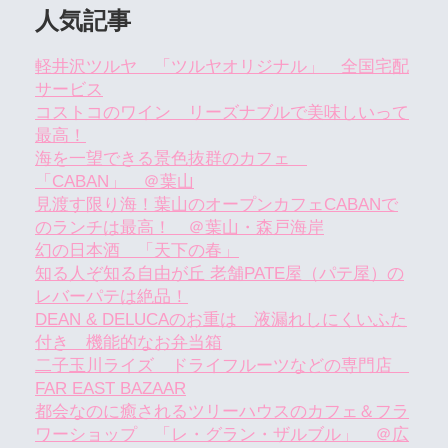
人気記事
軽井沢ツルヤ 「ツルヤオリジナル」 全国宅配
サービス
コストコのワイン リーズナブルで美味しいって
最高！
海を一望できる景色抜群のカフェ
「CABAN」 ＠葉山
見渡す限り海！葉山のオープンカフェCABANで
のランチは最高！ ＠葉山・森戸海岸
幻の日本酒 「天下の春」
知る人ぞ知る自由が丘 老舗PATE屋（パテ屋）の
レバーパテは絶品！
DEAN & DELUCAのお重は 液漏れしにくいふた
付き 機能的なお弁当箱
二子玉川ライズ ドライフルーツなどの専門店
FAR EAST BAZAAR
都会なのに癒されるツリーハウスのカフェ＆フラ
ワーショップ 「レ・グラン・ザルブル」 ＠広