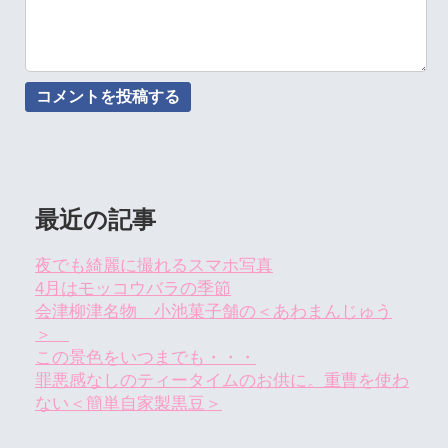
最近の記事
夜でも綺麗に撮れるスマホ写真
4月はモッコウバラの季節
会津柳津名物 小池菓子舗の＜あわまんじゅう
＞
この景色をいつまでも・・・
罪悪感なしのティータイムのお供に。重曹を使わ
ない＜簡単自家製黒豆＞