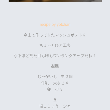
recipe by yotchan
今まで作ってきたマッシュポテトを
ちょっとひと工夫
なるほど見た目も味もワンランクアップだね！
材料
じゃがいも 中２個
牛乳 大さじ４
卵 少々
A
塩こしょう 少々