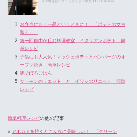
スマホ撮影テクニック＆加工教室-PHOTONANA-
お弁当にもう一品というときに！ 「ポテトのマヨ
和え」
第一回自由が丘お料理教室 イタリアンポテト 簡
単レシピ
子供にも大人気！マッシュポテトとハンバーグのオ
ーブン焼き 簡単レシピ
鶏そぼろごはん
サーモンのリエット と イワシのリエット 簡単
レシピ
の他の記事
簡単料理レシピ
«
アボカドを焼くとこんなに美味しい！ 「グリーン