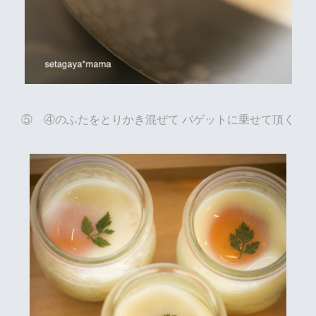
⑤ ④のふたをとりかき混ぜて バゲットに乗せて頂く