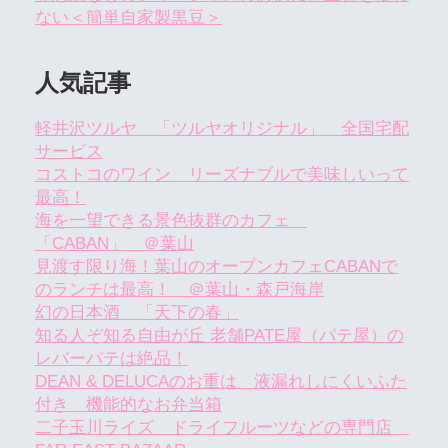
ない＜簡単自家製黒豆＞
人気記事
軽井沢ツルヤ 「ツルヤオリジナル」 全国宅配
サービス
コストコのワイン リーズナブルで美味しいって
最高！
海を一望できる景色抜群のカフェ
「CABAN」 ＠葉山
見渡す限り海！葉山のオープンカフェCABANで
のランチは最高！ ＠葉山・森戸海岸
幻の日本酒 「天下の春」
知る人ぞ知る自由が丘 老舗PATE屋（パテ屋）の
レバーパテは絶品！
DEAN & DELUCAのお重は 液漏れしにくいふた
付き 機能的なお弁当箱
二子玉川ライズ ドライフルーツなどの専門店