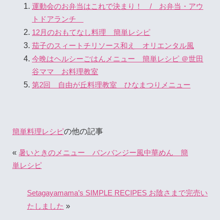
運動会のお弁当はこれで決まり！ / お弁当・アウ
トドアランチ
12月のおもてなし料理 簡単レシピ
茄子のスィートチリソース和え オリエンタル風
今晩はヘルシーごはんメニュー 簡単レシピ ＠世田
谷ママ お料理教室
第2回 自由が丘料理教室 ひなまつりメニュー
の他の記事
簡単料理レシピ
«
暑いときのメニュー バンバンジー風中華めん 簡
単レシピ
Setagayamama’s SIMPLE RECIPES お陰さまで完売い
»
たしました