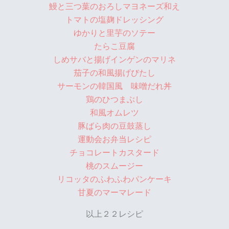
鰻と三つ葉のおろしマヨネーズ和え
トマトの塩麹ドレッシング
ゆかりと里芋のソテー
たらこ豆腐
しめサバと揚げインゲンのマリネ
茄子の和風揚げびたし
サーモンの韓国風 味噌だれ丼
鶏のひつまぶし
和風オムレツ
豚ばら肉の豆鼓蒸し
運動会お弁当レシピ
チョコレートカスタード
桃のスムージー
リコッタのふわふわパンケーキ
甘夏のマーマレード
以上２２レシピ