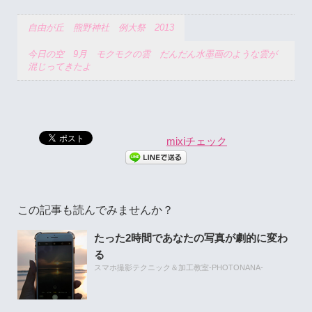
自由が丘 熊野神社 例大祭 2013
今日の空 9月 モクモクの雲 だんだん水墨画のような雲が
混じってきたよ
mixiチェック
この記事も読んでみませんか？
たった2時間であなたの写真が劇的に変わ
る
スマホ撮影テクニック＆加工教室-PHOTONANA-