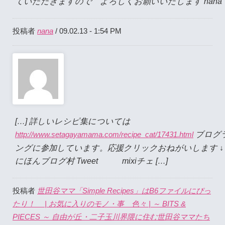
ていただきますので よろしくお願いいたします nana
nana
投稿者
/ 09.02.13 - 1:54 PM
[…] 詳しいレシピ集については
ブログ
http://www.setagayamama.com/recipe_cat/17431.html
ングに参加しています。応援クリックおねがいします ↓ 
にほんブログ村 Tweet mixiチェ […]
世田谷ママ「Simple Recipes」はB6ファイルにぴっ
投稿者
たり！ | お気に入りのモノ・事 色々 | ～ BITS &
PIECES ～ 自由が丘・二子玉川界隈に住む世田谷ママたち