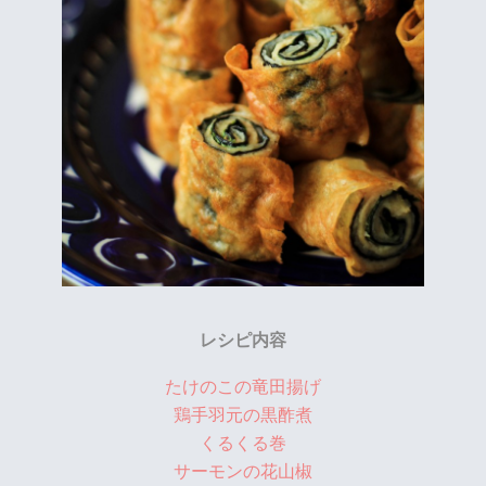
レシピ内容
たけのこの竜田揚げ
鶏手羽元の黒酢煮
くるくる巻
サーモンの花山椒