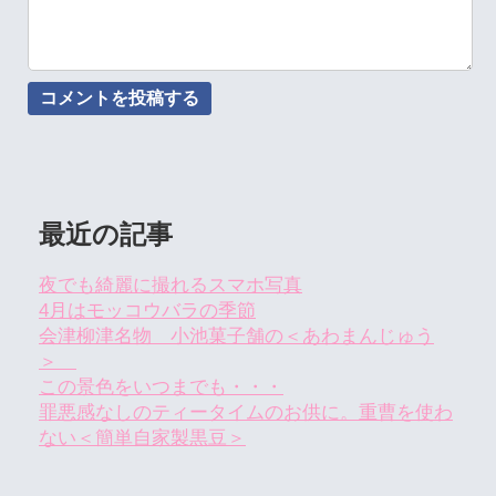
最近の記事
夜でも綺麗に撮れるスマホ写真
4月はモッコウバラの季節
会津柳津名物 小池菓子舗の＜あわまんじゅう
＞
この景色をいつまでも・・・
罪悪感なしのティータイムのお供に。重曹を使わ
ない＜簡単自家製黒豆＞