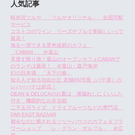
人気記事
軽井沢ツルヤ 「ツルヤオリジナル」 全国宅配
サービス
コストコのワイン リーズナブルで美味しいって
最高！
海を一望できる景色抜群のカフェ
「CABAN」 ＠葉山
見渡す限り海！葉山のオープンカフェCABANで
のランチは最高！ ＠葉山・森戸海岸
幻の日本酒 「天下の春」
知る人ぞ知る自由が丘 老舗PATE屋（パテ屋）の
レバーパテは絶品！
DEAN & DELUCAのお重は 液漏れしにくいふた
付き 機能的なお弁当箱
二子玉川ライズ ドライフルーツなどの専門店
FAR EAST BAZAAR
都会なのに癒されるツリーハウスのカフェ＆フラ
ワーショップ 「レ・グラン・ザルブル」 ＠広