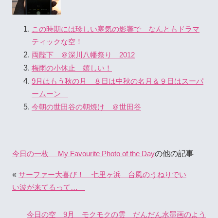
この時期には珍しい寒気の影響で なんともドラマ
ティックな空！
両陛下 ＠深川八幡祭り 2012
梅雨の小休止 嬉しい！
9月はもう秋の月 ８日は中秋の名月＆９日はスーパ
ームーン
今朝の世田谷の朝焼け ＠世田谷
の他の記事
今日の一枚 My Favourite Photo of the Day
«
サーファー大喜び！ 七里ヶ浜 台風のうねりでい
い波が来てるって…
今日の空 9月 モクモクの雲 だんだん水墨画のよう