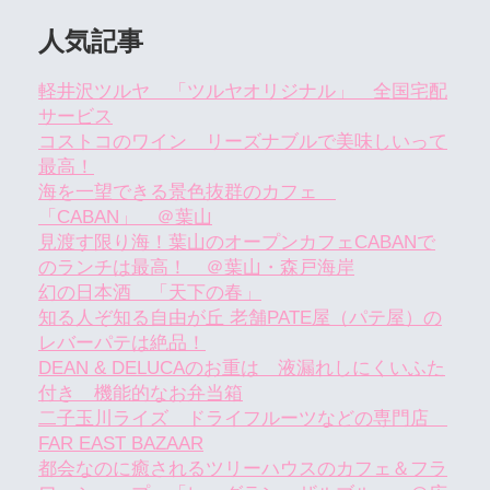
人気記事
軽井沢ツルヤ 「ツルヤオリジナル」 全国宅配
サービス
コストコのワイン リーズナブルで美味しいって
最高！
海を一望できる景色抜群のカフェ
「CABAN」 ＠葉山
見渡す限り海！葉山のオープンカフェCABANで
のランチは最高！ ＠葉山・森戸海岸
幻の日本酒 「天下の春」
知る人ぞ知る自由が丘 老舗PATE屋（パテ屋）の
レバーパテは絶品！
DEAN & DELUCAのお重は 液漏れしにくいふた
付き 機能的なお弁当箱
二子玉川ライズ ドライフルーツなどの専門店
FAR EAST BAZAAR
都会なのに癒されるツリーハウスのカフェ＆フラ