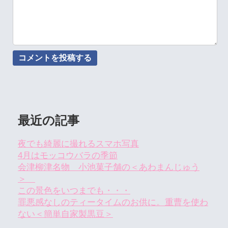
最近の記事
夜でも綺麗に撮れるスマホ写真
4月はモッコウバラの季節
会津柳津名物 小池菓子舗の＜あわまんじゅう
＞
この景色をいつまでも・・・
罪悪感なしのティータイムのお供に。重曹を使わ
ない＜簡単自家製黒豆＞