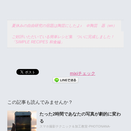
夏休みの自由研究の宿題は陶芸にしたよ♪ ＠陶芸 器（en）
ご好評いただいている簡単レシピ集 ついに完成しました！
「SIMPLE RECIPES 和食編」
mixiチェック
この記事も読んでみませんか？
たった2時間であなたの写真が劇的に変わ
る
スマホ撮影テクニック＆加工教室-PHOTONANA-